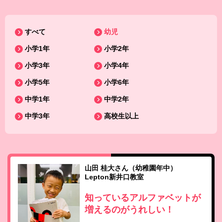
すべて
幼児
小学1年
小学2年
小学3年
小学4年
小学5年
小学6年
中学1年
中学2年
中学3年
高校生以上
山田 桂大さん（幼稚園年中）
Lepton新井口教室
知っているアルファベットが
増えるのがうれしい！