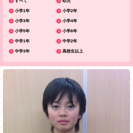
すべて
幼児
小学1年
小学2年
小学3年
小学4年
小学5年
小学6年
中学1年
中学2年
中学3年
高校生以上