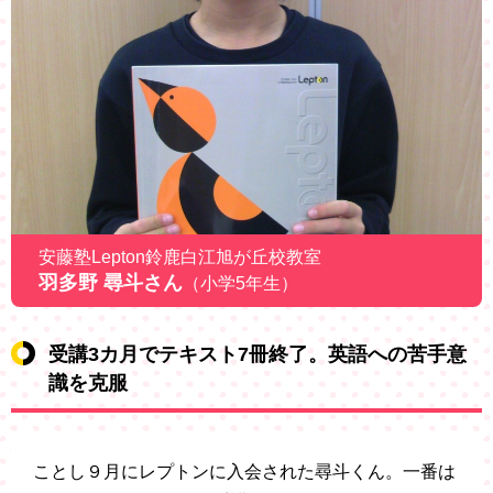
安藤塾Lepton鈴鹿白江旭が丘校教室
羽多野 尋斗さん
（小学5年生）
受講3カ月でテキスト7冊終了。英語への苦手意
識を克服
ことし９月にレプトンに入会された尋斗くん。一番は