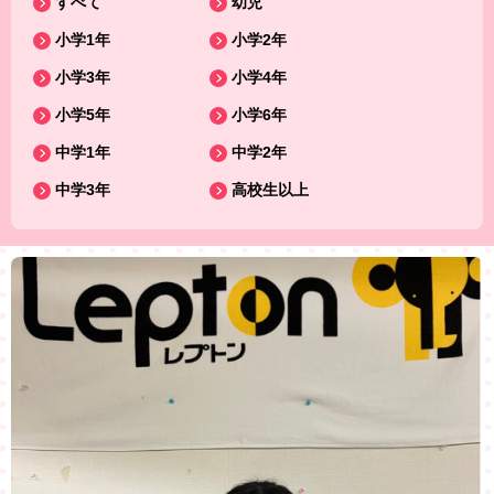
すべて
幼児
小学1年
小学2年
小学3年
小学4年
小学5年
小学6年
中学1年
中学2年
中学3年
高校生以上