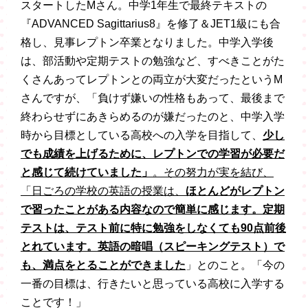
スタートしたMさん。中学1年生で最終テキストの
『ADVANCED Sagittarius8』を修了＆JET1級にも合
格し、見事レプトン卒業となりました。中学入学後
は、部活動や定期テストの勉強など、すべきことがた
くさんあってレプトンとの両立が大変だったというM
さんですが、「負けず嫌いの性格もあって、最後まで
終わらせずにあきらめるのが嫌だったのと、中学入学
時から目標としている高校への入学を目指して、
少し
でも成績を上げるために、レプトンでの学習が必要だ
と感じて続けていました」
。その努力が実を結び、
「日ごろの学校の英語の授業は、
ほとんどがレプトン
で習ったことがある内容なので簡単に感じます。定期
テストは、テスト前に特に勉強をしなくても90点前後
とれています。英語の暗唱（スピーキングテスト）で
も、満点をとることができました
」とのこと。「今の
一番の目標は、行きたいと思っている高校に入学する
ことです！」