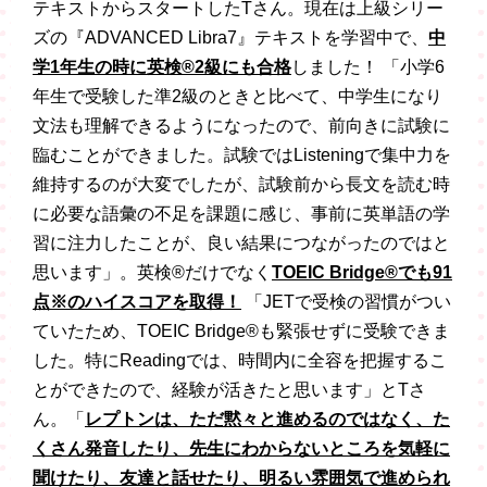
テキストからスタートしたTさん。現在は上級シリー
ズの『ADVANCED Libra7』テキストを学習中で、
中
学1年生の時に英検®2級にも合格
しました！ 「小学6
年生で受験した準2級のときと比べて、中学生になり
文法も理解できるようになったので、前向きに試験に
臨むことができました。試験ではListeningで集中力を
維持するのが大変でしたが、試験前から長文を読む時
に必要な語彙の不足を課題に感じ、事前に英単語の学
習に注力したことが、良い結果につながったのではと
思います」。英検®だけでなく
TOEIC
Bridge®
でも91
点※のハイスコアを取得！
「JETで受検の習慣がつい
ていたため、TOEIC Bridge®も緊張せずに受験できま
した。特にReadingでは、時間内に全容を把握するこ
とができたので、経験が活きたと思います」とTさ
ん。「
レプトンは、ただ黙々と進めるのではなく、た
くさん発音したり、先生にわからないところを気軽に
聞けたり、友達と話せたり、明るい雰囲気で進められ