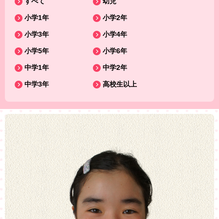
すべて
幼児
小学1年
小学2年
小学3年
小学4年
小学5年
小学6年
中学1年
中学2年
中学3年
高校生以上