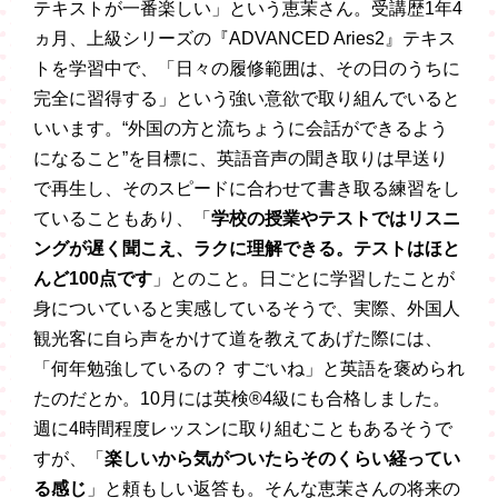
テキストが一番楽しい」という恵茉さん。受講歴1年4
ヵ月、上級シリーズの『ADVANCED Aries2』テキス
トを学習中で、「日々の履修範囲は、その日のうちに
完全に習得する」という強い意欲で取り組んでいると
いいます。“外国の方と流ちょうに会話ができるよう
になること”を目標に、英語音声の聞き取りは早送り
で再生し、そのスピードに合わせて書き取る練習をし
ていることもあり、「
学校の授業やテストではリスニ
ングが遅く聞こえ、ラクに理解できる。テストはほと
んど100点です
」とのこと。日ごとに学習したことが
身についていると実感しているそうで、実際、外国人
観光客に自ら声をかけて道を教えてあげた際には、
「何年勉強しているの？ すごいね」と英語を褒められ
たのだとか。10月には英検®4級にも合格しました。
週に4時間程度レッスンに取り組むこともあるそうで
すが、「
楽しいから気がついたらそのくらい経ってい
る感じ
」と頼もしい返答も。そんな恵茉さんの将来の