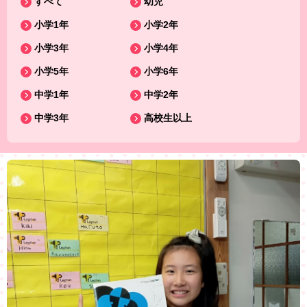
すべて
幼児
小学1年
小学2年
小学3年
小学4年
小学5年
小学6年
中学1年
中学2年
中学3年
高校生以上