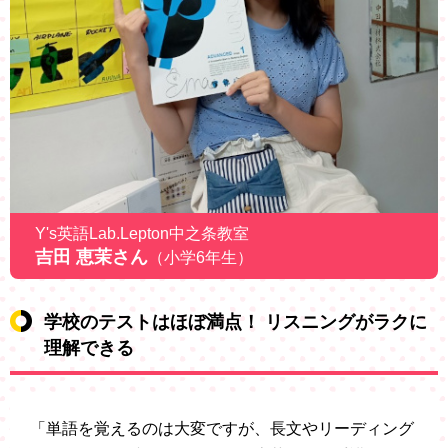
Y's英語Lab.Lepton中之条教室
吉田 恵茉さん
（小学6年生）
学校のテストはほぼ満点！ リスニングがラクに
理解できる
「単語を覚えるのは大変ですが、長文やリーディング