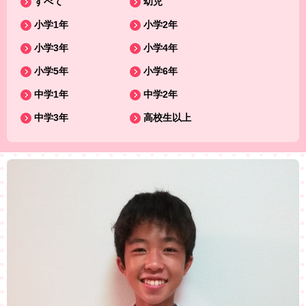
すべて
幼児
小学1年
小学2年
小学3年
小学4年
小学5年
小学6年
中学1年
中学2年
中学3年
高校生以上