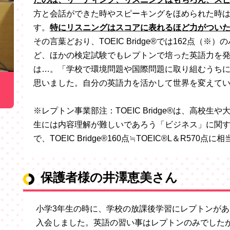
方と会話ができた時やスピーキングをほめられた時
す。
特にリスニングはスコアに表れるほど力がつい
その言葉どおり、TOEIC Bridge®では162点（
ど、ほかの検定試験でもレプトンで培った英語力を
は…。「学校で環境問題や国際問題に取り組むうち
思いました。自分の英語力を活かして世界を変えて
※レプトン事業部注：TOEIC Bridge®は、高校生
生には内容理解が難しいであろう「ビジネス」に関
で
、
TOEIC Bridge®160点≒TOEIC®L＆R570点に
保護者様の井澤恵美さん
小学3年生の時に、学校の放課後学習にレプトンがあ
入会しました。英語の習い事はレプトンのみでした