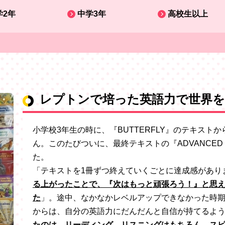
学2年
中学3年
高校生以上
レプトンで培った英語力で世界
小学校3年生の時に、『BUTTERFLY』のテキス
ん。このたびついに、最終テキストの『ADVANCED Sa
た。
「テキストを1冊ずつ終えていくごとに達成感があり
る上がったことで、『次はもっと頑張ろう！』と思
た
」。
途中、なかなかレベルアップできなかった時期
からは、自分の英語力にだんだんと自信が持てるよ
たのは、リーディング、リスニングはもちろん、ス