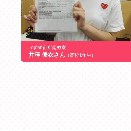
Lepton御所南教室
井澤 優衣さん
（高校1年生）