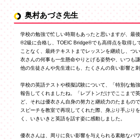
奥村あづさ先生
学校の勉強で忙しい時期もあったと思いますが、最後
®2級に合格し、TOEIC Bridge®でも高得点を
ことなく、最終テキストまでレッスンを継続し、つ
衣さんの何事も一生懸命やりとげる姿勢や、いつも
他の生徒さんや先生達にも、たくさんの良い影響と
学校の英語テストや模擬試験について、「特別な勉
報告してくれましたね。「レプトンだけでここまで
ど、それは優衣さん自身の努力と継続力のたまもの
スピーチを教室で再現してくれた際、身ぶり手ぶりを
く、いきいきと英語を話す姿に感動しました。
優衣さんは、周りに良い影響を与えられる素敵なパワ