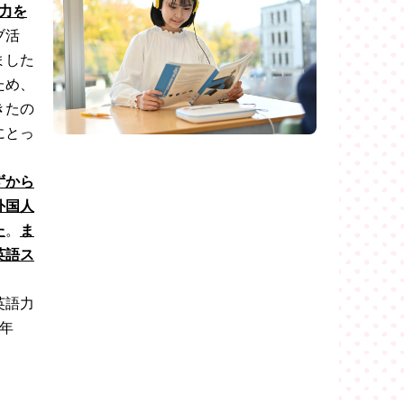
実力を
ブ活
ました
ため、
きたの
にとっ
ずから
外国人
た
。
ま
英語ス
英語力
年