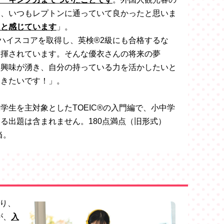
は、いつもレプトンに通っていて良かったと思いま
たと感じています
」。
※）のハイスコアを取得し、英検®2級にも合格するな
発揮されています。そんな優衣さんの将来の夢
に興味が湧き、自分の持っている力を活かしたいと
いきたいです！」。
や大学生を主対象としたTOEIC®の入門編で、小中学
する出題は含まれません。
180点満点（旧形式）
相当。
り、
が、
入