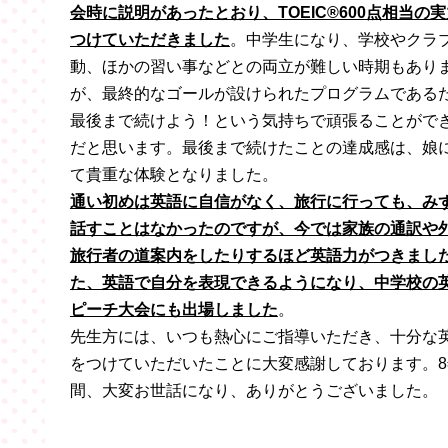
会時に説明があったとおり、TOEIC®600点相当の
つけていただきました
。中学生になり、学校やクラ
動、ほかの習い事などとの両立が難しい時期もあり
が、最終的なゴールが設けられたプログラムである
最後まで続けよう！という気持ちで頑張ることがで
だと思います。最後まで続けたことの達成感は、娘
て貴重な体験となりました。
通い初めは英語に自信がなく、旅行に行っても、み
話すことはなかったのですが、今では家族の通訳や
旅行者の道案内をしたりするほど英語力がつきまし
た、英語で自分を表現できるようになり、中学校の
ピーチ大会にも出場しました
。
先生方には、いつも熱心にご指導いただき、十分な
をつけていただいたことに大変感謝しております。8
間、大変お世話になり、ありがとうございました。