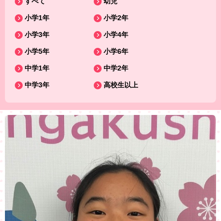
すべて
幼児
小学1年
小学2年
小学3年
小学4年
小学5年
小学6年
中学1年
中学2年
中学3年
高校生以上