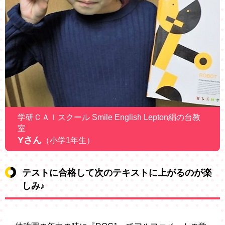
学研ＣＡＩスクール Smile English Lepton絹の台教
室
Yさん
（小学1年生）
テストに合格して次のテキストに上がるのが楽
しみ♪