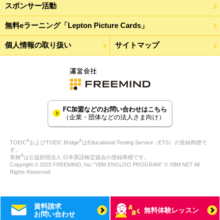
スポンサー活動
無料eラーニング「Lepton Picture Cards」
個人情報の取り扱い
サイトマップ
FC加盟などのお問い合わせはこちら
（企業・団体などの法人さま向け）
®
®
TOEIC
およびTOEIC Bridge
はEducational Testing Service（ETS）の登録商標で
す。
®
英検
は公益財団法人 日本英語検定協会の登録商標です。
Copyright © 2020 FREEMIND, Inc.“YBM ENGLOO PROGRAM” © YBM NET All
Rights Reserved.
資料請求
無料体験レッスン
お問い合わせ