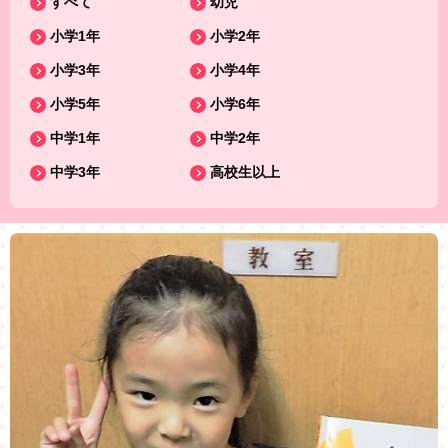
すべて
幼児
小学1年
小学2年
小学3年
小学4年
小学5年
小学6年
中学1年
中学2年
中学3年
高校生以上