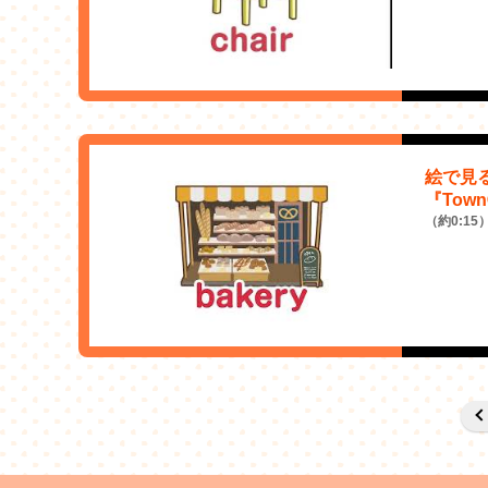
絵で見
『Tow
（約0:15