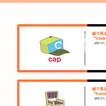
絵で見
『Cloth
（約0:15
絵で見
『Furni
（約0:15