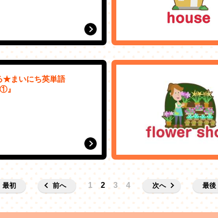
る★まいにち英単語
n①』
）
1
2
3
4
最初
前へ
次へ
最後