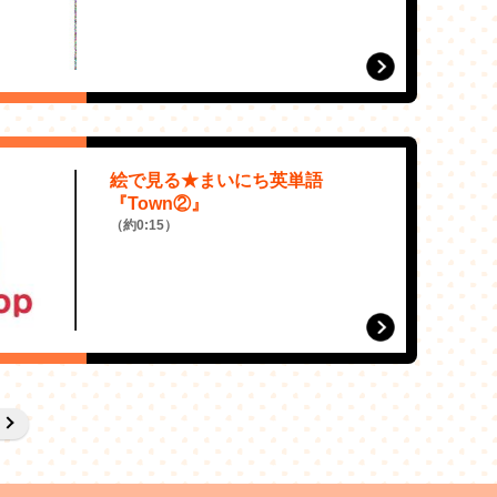
絵で見る★まいにち英単語
『Town②』
（約0:15）