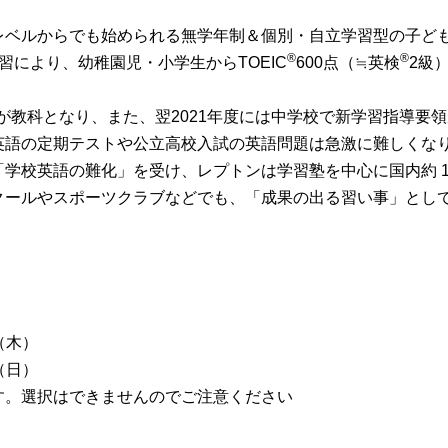
レベルからでも始められる無学年制＆個別・自立学習型の子ど
®
®
習により、幼稚園児・小学生からTOEIC
600点（≒英検
2級
英語が教科となり、また、翌2021年度には中学校で新学習指導
英語の定期テストや公立高校入試の英語問題は急激に難しくな
学校英語の難化」を受け、レプトンは学習塾を中心に国内約 1,
クールやスポーツクラブなどでも、「成果の出る習い事」とし
日（木）
（日）
す。選択はできませんのでご注意ください