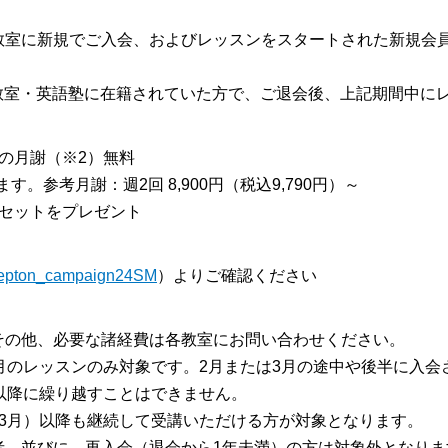
教室に新規でご入会、およびレッスンをスタートされた新規会
英語教室・英語塾に在籍されていた方で、ご退会後、上記期間中に
月の月謝（※2）無料
参考月謝：週2回 8,900円（税込9,790円）～
ーセットをプレゼント
ly/lepton_campaign24SM
）よりご確認ください
その他、必要な諸経費は各教室にお問い合わせください。
月のレッスンのみ対象です。2月または3月の途中や後半に入会
以降に繰り越すことはできません。
3月）以降も継続して受講いただける方が対象となります。
者、並びに、再入会（退会から1年未満）の方は対象外となりま