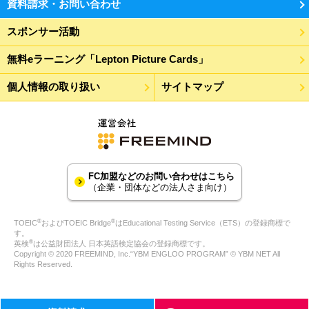
資料請求・お問い合わせ
スポンサー活動
無料eラーニング「Lepton Picture Cards」
個人情報の取り扱い
サイトマップ
FC加盟などのお問い合わせはこちら
（企業・団体などの法人さま向け）
®
®
TOEIC
およびTOEIC Bridge
はEducational Testing Service（ETS）の登録商標で
す。
®
英検
は公益財団法人 日本英語検定協会の登録商標です。
Copyright © 2020 FREEMIND, Inc.“YBM ENGLOO PROGRAM” © YBM NET All
Rights Reserved.