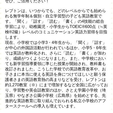
ぜひ、ご活用ください！
レプトンは、いつからでも、どのレベルからでも始めら
れる無学年制＆個別・自立学習型の子ども英語教室で
す。「聞く」「話す」「読む」「書く」の4技能の総合
学習により、幼稚園児・小学生からTOEIC®600点（≒英
検®2級）レベルのコミュニケーション英語力習得を目指
します。
現在、小学校では小学3・4年生から、「聞く」「話す」
が中心の外国語活動が行われているほか、小学5・6年生
では英語が教科化され、さらに「読む」「書く」が加わ
り、成績がつくようになりました。また、中学校におい
ても新学習指導要領に準じた授業が開始され、教科書も
改訂されました。こうした学校での英語教育改革や、お
子さまに本当に使える英語を身につけてほしいと願う保
護者さまの英語教育熱の高まりなどを受け、レプトンは
約1,270教室（※）にまで増加するなど全国に広がってお
り、学習塾や英会話教室のほか、さとえ学園小学校（埼
玉県）やなぎさ公園小学校（広島県）を始めとする、先
進的な英語教育に取り組んでおられる私立小学校のアフ
タースクールへの導入も増えています。