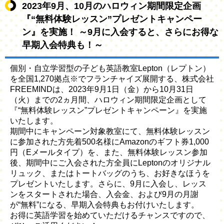
2023年9月、10月のハロウィン期間限定企画
『“無料体験レッスン”プレゼントキャンペー
ン』を実施！ ～9月に入会すると、さらにお得な
早期入会特典も！～
個別・自立学習型の子ども英語教室Lepton（レプトン）
を全国1,270拠点※でフランチャイズ展開する、株式会社
FREEMINDは、2023年9月1日（金）から10月31日
（火）までの2ヵ月間、ハロウィン期間限定企画として
『“無料体験レッスン”プレゼントキャンペーン』を実施
いたします。
期間中にキャンペーン対象教室にて、無料体験レッスン
に参加された方先着500名様にAmazonのギフト券1,000
円（Eメールタイプ）を、また、無料体験レッスン参加
後、期間中にご入会された方全員にLeptonのオリジナル
リュック、またはトートバッグのうち、お好きなほうを
プレゼントいたします。さらに、9月に入会し、レッス
ンをスタートされた場合、入会金、および9月の月謝
が“無料”になる、早期入会特典もお付けいたします。
お得に英語学習を始めていただけるチャンスですので、