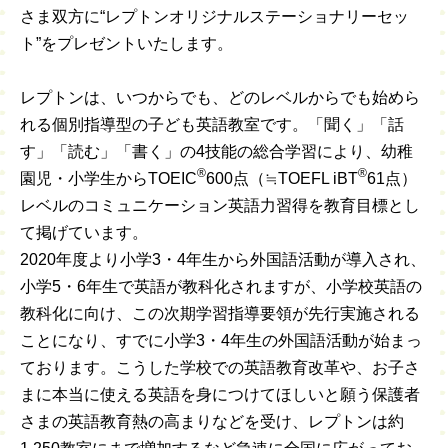
さま双方に“レプトンオリジナルステーショナリーセッ
ト”をプレゼントいたします。
レプトンは、いつからでも、どのレベルからでも始めら
れる個別指導型の子ども英語教室です。「聞く」「話
す」「読む」「書く」の4技能の総合学習により、幼稚
®
®
園児・小学生からTOEIC
600点（≒TOEFL iBT
61点）
レベルのコミュニケーション英語力習得を教育目標とし
て掲げています。
2020年度より小学3・4年生から外国語活動が導入され、
小学5・6年生で英語が教科化されますが、小学校英語の
教科化に向け、この次期学習指導要領が先行実施される
ことになり、すでに小学3・4年生の外国語活動が始まっ
ております。こうした学校での英語教育改革や、お子さ
まに本当に使える英語を身につけてほしいと願う保護者
さまの英語教育熱の高まりなどを受け、レプトンは約