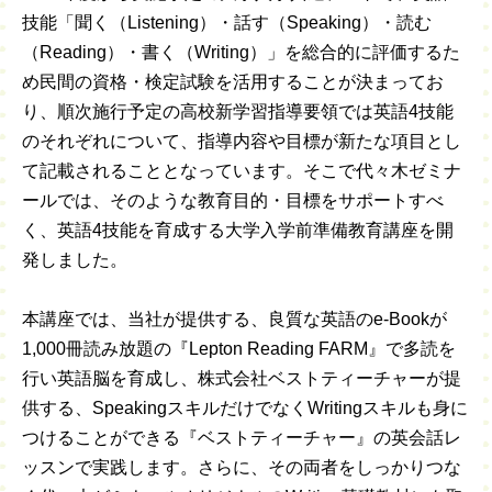
技能「聞く（Listening）・話す（Speaking）・読む
（Reading）・書く（Writing）」を総合的に評価するた
め民間の資格・検定試験を活用することが決まってお
り、順次施行予定の高校新学習指導要領では英語4技能
のそれぞれについて、指導内容や目標が新たな項目とし
て記載されることとなっています。そこで代々木ゼミナ
ールでは、そのような教育目的・目標をサポートすべ
く、英語4技能を育成する大学入学前準備教育講座を開
発しました。
本講座では、当社が提供する、良質な英語のe-Bookが
1,000冊読み放題の『Lepton Reading FARM』で多読を
行い英語脳を育成し、株式会社ベストティーチャーが提
供する、SpeakingスキルだけでなくWritingスキルも身に
つけることができる『ベストティーチャー』の英会話レ
ッスンで実践します。さらに、その両者をしっかりつな