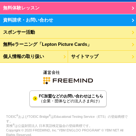
無料体験レッスン
資料請求・お問い合わせ
スポンサー活動
無料eラーニング「Lepton Picture Cards」
個人情報の取り扱い
サイトマップ
FC加盟などのお問い合わせはこちら
（企業・団体などの法人さま向け）
®
®
TOEIC
およびTOEIC Bridge
はEducational Testing Service（ETS）の登録商標で
す。
®
英検
は公益財団法人 日本英語検定協会の登録商標です。
Copyright © 2020 FREEMIND, Inc.“YBM ENGLOO PROGRAM” © YBM NET All
Rights Reserved.