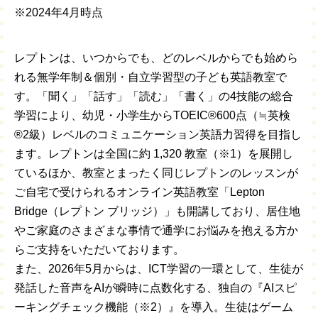
※2024年4月時点
レプトンは、いつからでも、どのレベルからでも始めら
れる無学年制＆個別・自立学習型の子ども英語教室で
す。「聞く」「話す」「読む」「書く」の4技能の総合
学習により、幼児・小学生からTOEIC®600点（≒英検
®2級）レベルのコミュニケーション英語力習得を目指し
ます。レプトンは全国に約 1,320 教室（※1）を展開し
ているほか、教室とまったく同じレプトンのレッスンが
ご自宅で受けられるオンライン英語教室「Lepton
Bridge（レプトン ブリッジ）」も開講しており、居住地
やご家庭のさまざまな事情で通学にお悩みを抱える方か
らご支持をいただいております。
また、2026年5月からは、ICT学習の一環として、生徒が
発話した音声をAIが瞬時に点数化する、独自の『AIスピ
ーキングチェック機能（※2）』を導入。生徒はゲーム