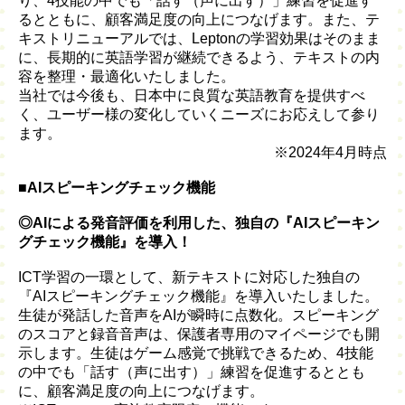
り、4技能の中でも「話す（声に出す）」練習を促進す
るとともに、顧客満足度の向上につなげます。また、テ
キストリニューアルでは、Leptonの学習効果はそのまま
に、長期的に英語学習が継続できるよう、テキストの内
容を整理・最適化いたしました。
当社では今後も、日本中に良質な英語教育を提供すべ
く、ユーザー様の変化していくニーズにお応えして参り
ます。
※2024年4月時点
■AIスピーキングチェック機能
◎AIによる発音評価を利用した、独自の『AIスピーキン
グチェック機能』を導入！
ICT学習の一環として、新テキストに対応した独自の
『AIスピーキングチェック機能』を導入いたしました。
生徒が発話した音声をAIが瞬時に点数化。スピーキング
のスコアと録音音声は、保護者専用のマイページでも開
示します。生徒はゲーム感覚で挑戦できるため、4技能
の中でも「話す（声に出す）」練習を促進するととも
に、顧客満足度の向上につなげます。