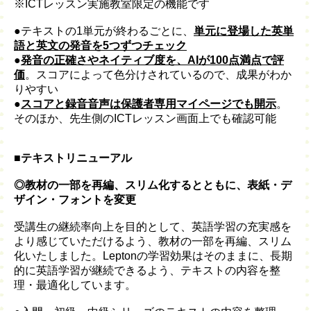
※ICTレッスン実施教室限定の機能です
●テキストの1単元が終わるごとに、
単元に登場した英単
語と英文の発音を5つずつチェック
●
発音の正確さやネイティブ度を、AIが100点満点で評
価
。スコアによって色分けされているので、成果がわか
りやすい
●
スコアと録音音声は保護者専用マイページでも開示
。
そのほか、先生側のICTレッスン画面上でも確認可能
■テキストリニューアル
◎教材の一部を再編、スリム化するとともに、表紙・デ
ザイン・フォントを変更
受講生の継続率向上を目的として、英語学習の充実感を
より感じていただけるよう、教材の一部を再編、スリム
化いたしました。Leptonの学習効果はそのままに、長期
的に英語学習が継続できるよう、テキストの内容を整
理・最適化しています。