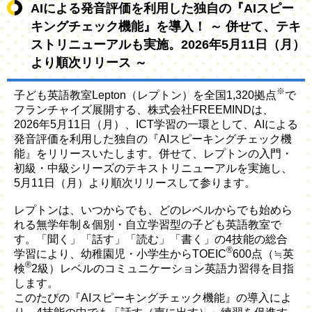
AIによる発音評価を利用した独自の『AIスピー
キングチェック機能』を導入！ ～ 併せて、テキ
ストリニューアルも実施。2026年5月11日（月）
より順次リリース ～
※
子ども英語教室Lepton（レプトン）を全国1,320拠点
で
フランチャイズ展開する、株式会社FREEMINDは、
2026年5月11日（月）、ICT学習の一環として、AIによる
発音評価を利用した独自の『AIスピーキングチェック機
能』をリリースいたします。併せて、レプトンの入門・
初級・中級シリーズのテキストリニューアルを実施し、
5月11日（月）より順次リリースして参ります。
レプトンは、いつからでも、どのレベルからでも始めら
れる無学年制＆個別・自立学習型の子ども英語教室で
す。「聞く」「話す」「読む」「書く」の4技能の総合
®
学習により、幼稚園児・小学生からTOEIC
600点（≒英
®
検
2級）レベルのコミュニケーション英語力習得を目指
します。
このたびの『AIスピーキングチェック機能』の導入によ