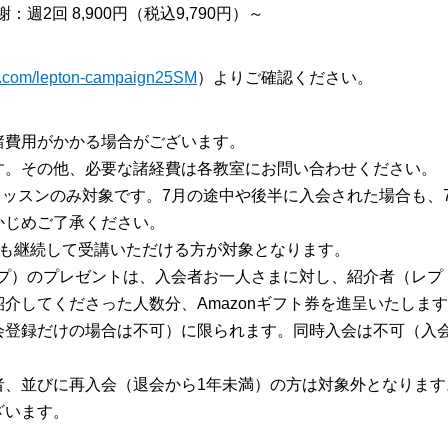
週2回 8,900円（税込9,790円）～
url.com/lepton-campaign25SM
）よりご確認ください。
諸費用がかかる場合がございます。
す。その他、必要な諸経費は各教室にお問い合わせください。
のレッスンのみ対象です。7月の途中や後半に入会された場合も、
かじめご了承ください。
降も継続して受講いただける方が対象となります。
タイプ）のプレゼントは、入会者お一人さまに対し、紹介者（レ
介してくださった人数分、Amazonギフト券を進呈いたしま
会登録だけの場合は不可）に限られます。同時入会は不可（入
者、並びに再入会（退会から1年未満）の方は対象外となります
ざいます。