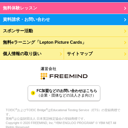
無料体験レッスン
資料請求・お問い合わせ
スポンサー活動
無料eラーニング「Lepton Picture Cards」
個人情報の取り扱い
サイトマップ
FC加盟などのお問い合わせはこちら
（企業・団体などの法人さま向け）
®
®
TOEIC
およびTOEIC Bridge
はEducational Testing Service（ETS）の登録商標で
す。
®
英検
は公益財団法人 日本英語検定協会の登録商標です。
Copyright © 2020 FREEMIND, Inc.“YBM ENGLOO PROGRAM” © YBM NET All
Rights Reserved.