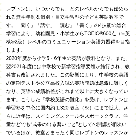
レプトンは、いつからでも、どのレベルからでも始めら
れる無学年制＆個別・自立学習型の子ども英語教室で
す。「聞く」「話す」「読む」「書く」の4技能の総合
学習により、幼稚園児・小学生からTOEIC®600点（≒英
検®2級）レベルのコミュニケーション英語力習得を目指
します。
2020年度から小学5・6年生の英語が教科となり、また、
翌2021年度には中学校で新学習指導要領が施行され、教
科書も改訂されました。この影響により、中学校の英語
の定期テストや公立高校入試の英語問題は急激に難しく
なり、英語の成績格差がこれまで以上に大きくなってい
ます。こうした「学校英語の難化」を受け、レプトンは
学習塾を中心に国内約 1,320 教室（※）にまで拡大。さ
らに近年は、スイミングスクールやスポーツクラブ、学
童などでも“成果の出る習いごと”としての開講が相次い
でいるほか、教室とまったく同じレプトンのレッスンが