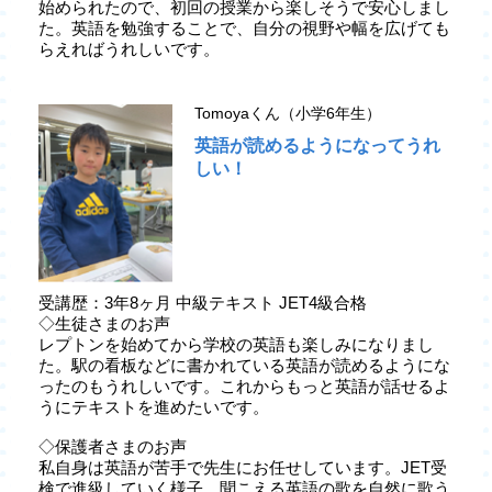
始められたので、初回の授業から楽しそうで安心しまし
た。英語を勉強することで、自分の視野や幅を広げても
らえればうれしいです。
Tomoyaくん（小学6年生）
英語が読めるようになってうれ
しい！
受講歴：3年8ヶ月 中級テキスト JET4級合格
◇生徒さまのお声
レプトンを始めてから学校の英語も楽しみになりまし
た。駅の看板などに書かれている英語が読めるようにな
ったのもうれしいです。これからもっと英語が話せるよ
うにテキストを進めたいです。
◇保護者さまのお声
私自身は英語が苦手で先生にお任せしています。JET受
検で進級していく様子、聞こえる英語の歌を自然に歌う