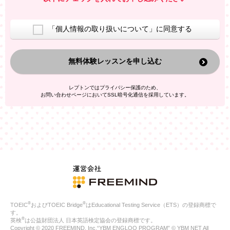
室等をご案内するため
アンケートの実施
ご利用者の個人情報を、本人が特定されないデータに不可逆変
「個人情報の取り扱いについて」に同意する
換した上で、広告・宣伝・販売促進活動に役立てること
上記の利用目的のために第三者へ提供すること
無料体験レッスンを申し込む
なお、この利用目的を超えた個人情報の取扱いは行いません。ま
た、これ以外の目的で個人情報を利用することはありません。
※当社の保有する個人情報と第三者広告配信事業者が保有する個
レプトンではプライバシー保護のため、
人情報を、本人が特定されないデータに不可逆変換した上で第三
お問い合わせページにおいてSSL暗号化通信を採用しています。
者広告配信事業者においてマッチングを行い、その結果に基づい
て広告を配信することがあります。第三者広告配信事業者が、こ
れらの情報を広告配信以外の目的で利用することはありません。
4.
個人情報の第三者への提供
当社は、次の場合を除き、ご本人の同意なしに個人情報を第三者
に提供することはありません。
ご本人の同意がある場合
法令に基づく場合
人の生命、身体または財産の保護のために必要がある場合であ
って、本人の同意を得ることが困難である場合
®
®
TOEIC
およびTOEIC Bridge
はEducational Testing Service（ETS）の登録商標で
公衆衛生の向上または児童の健全な育成の推進のために特に必
す。
要が有る場合であって、本人の同意を得ることが困難である場
®
英検
は公益財団法人 日本英語検定協会の登録商標です。
合
Copyright © 2020 FREEMIND, Inc.“YBM ENGLOO PROGRAM” © YBM NET All