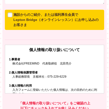
施設からのご紹介、または福利厚生会員で
Lepton Bridge（オンラインレッスン）にお申し込みの
お客さま
所属施設からのご紹介、または福利厚生会員でLepton
Bridgeにお申し込みのお客さまは、以下のご入力をお願
いいたします。
個人情報の取り扱いについて
※ご兄弟姉妹など複数でお申し込みの場合、お一人ず
つ、別々にお申し込みください
1.
事業者
株式会社FREEMIND 代表取締役 北田亮介
所属施設名・会員番号またはクーポンコード
2.
個人情報保護管理者
所属施設名
人事総務部長 京都本社：075-229-6229
3.
個人情報の利用
入力フォームに登録いただいた個人情報は、次の目的のために利
会員番号またはクーポンコード
用します。
ご請求いただいた資料を発送するため
お問い合わせにお答えするため
「個人情報の取り扱いについて」をご確認の上
レプトンのキャンペーンや新商品（新サービス）、新規開講教
以下にチェックを入れてお申し込みください