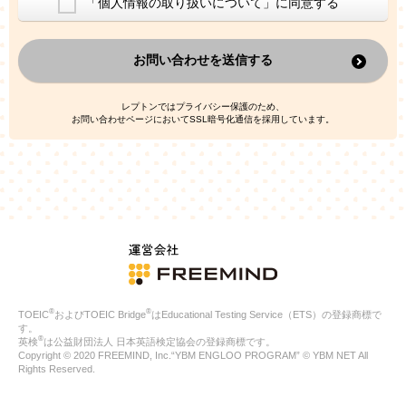
「個人情報の取り扱いについて」に同意する
換した上で、広告・宣伝・販売促進活動に役立てること
上記の利用目的のために第三者へ提供すること
お問い合わせを送信する
なお、この利用目的を超えた個人情報の取扱いは行いません。ま
た、これ以外の目的で個人情報を利用することはありません。
※当社の保有する個人情報と第三者広告配信事業者が保有する個
レプトンではプライバシー保護のため、
人情報を、本人が特定されないデータに不可逆変換した上で第三
お問い合わせページにおいてSSL暗号化通信を採用しています。
者広告配信事業者においてマッチングを行い、その結果に基づい
て広告を配信することがあります。第三者広告配信事業者が、こ
れらの情報を広告配信以外の目的で利用することはありません。
4.
個人情報の第三者への提供
当社は、次の場合を除き、ご本人の同意なしに個人情報を第三者
に提供することはありません。
ご本人の同意がある場合
法令に基づく場合
人の生命、身体または財産の保護のために必要がある場合であ
って、本人の同意を得ることが困難である場合
®
®
TOEIC
およびTOEIC Bridge
はEducational Testing Service（ETS）の登録商標で
公衆衛生の向上または児童の健全な育成の推進のために特に必
す。
要が有る場合であって、本人の同意を得ることが困難である場
®
英検
は公益財団法人 日本英語検定協会の登録商標です。
合
Copyright © 2020 FREEMIND, Inc.“YBM ENGLOO PROGRAM” © YBM NET All
特定した利用目的の達成に必要な範囲内において、個人情報の
Rights Reserved.
取扱いの全部または一部を委託する場合
国の機関若しくは地方公共団体またはその委託を受けたものが