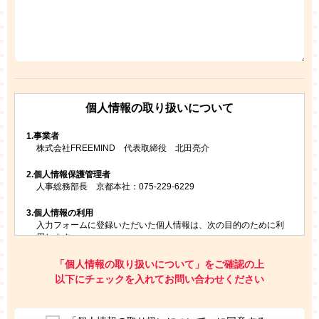
個人情報の取り扱いについて
1.
事業者
株式会社FREEMIND 代表取締役 北田亮介
2.
個人情報保護管理者
人事総務部長 京都本社：075-229-6229
3.
個人情報の利用
入力フォームに登録いただいた個人情報は、次の目的のために利
用します。
ご請求いただいた資料を発送するため
お問い合わせにお答えするため
「個人情報の取り扱いについて」をご確認の上
レプトンのキャンペーンや新商品（新サービス）、新規開講教
以下にチェックを入れてお問い合わせください
室等をご案内するため
アンケートの実施
ご利用者の個人情報を、本人が特定されないデータに不可逆変