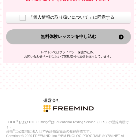
室等をご案内するため
アンケートの実施
ご利用者の個人情報を、本人が特定されないデータに不可逆変
「個人情報の取り扱いについて」に同意する
換した上で、広告・宣伝・販売促進活動に役立てること
上記の利用目的のために第三者へ提供すること
無料体験レッスンを申し込む
なお、この利用目的を超えた個人情報の取扱いは行いません。ま
た、これ以外の目的で個人情報を利用することはありません。
※当社の保有する個人情報と第三者広告配信事業者が保有する個
レプトンではプライバシー保護のため、
人情報を、本人が特定されないデータに不可逆変換した上で第三
お問い合わせページにおいてSSL暗号化通信を採用しています。
者広告配信事業者においてマッチングを行い、その結果に基づい
て広告を配信することがあります。第三者広告配信事業者が、こ
れらの情報を広告配信以外の目的で利用することはありません。
4.
個人情報の第三者への提供
当社は、次の場合を除き、ご本人の同意なしに個人情報を第三者
に提供することはありません。
ご本人の同意がある場合
法令に基づく場合
人の生命、身体または財産の保護のために必要がある場合であ
って、本人の同意を得ることが困難である場合
®
®
TOEIC
およびTOEIC Bridge
はEducational Testing Service（ETS）の登録商標で
公衆衛生の向上または児童の健全な育成の推進のために特に必
す。
要が有る場合であって、本人の同意を得ることが困難である場
®
英検
は公益財団法人 日本英語検定協会の登録商標です。
合
Copyright © 2020 FREEMIND, Inc.“YBM ENGLOO PROGRAM” © YBM NET All