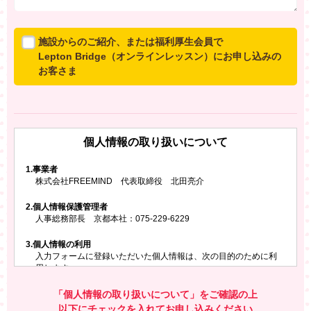
施設からのご紹介、または福利厚生会員で
Lepton Bridge（オンラインレッスン）にお申し込みの
お客さま
所属施設からのご紹介、または福利厚生会員でLepton
Bridgeにお申し込みのお客さまは、以下のご入力をお願
いいたします。
個人情報の取り扱いについて
※ご兄弟姉妹など複数でお申し込みの場合、お一人ず
つ、別々にお申し込みください
1.
事業者
株式会社FREEMIND 代表取締役 北田亮介
所属施設名・会員番号またはクーポンコード
2.
個人情報保護管理者
所属施設名
人事総務部長 京都本社：075-229-6229
3.
個人情報の利用
入力フォームに登録いただいた個人情報は、次の目的のために利
会員番号またはクーポンコード
用します。
ご請求いただいた資料を発送するため
お問い合わせにお答えするため
「個人情報の取り扱いについて」をご確認の上
レプトンのキャンペーンや新商品（新サービス）、新規開講教
以下にチェックを入れてお申し込みください