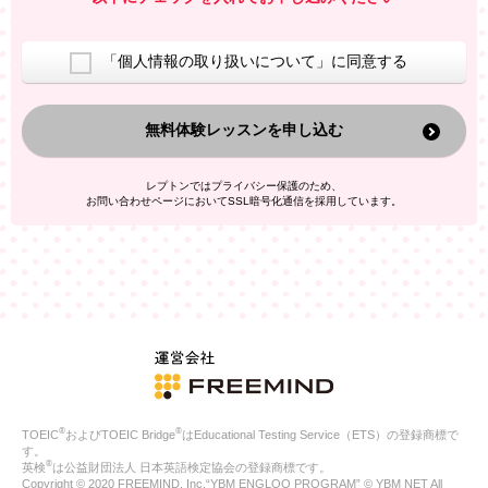
室等をご案内するため
アンケートの実施
ご利用者の個人情報を、本人が特定されないデータに不可逆変
「個人情報の取り扱いについて」に同意する
換した上で、広告・宣伝・販売促進活動に役立てること
上記の利用目的のために第三者へ提供すること
無料体験レッスンを申し込む
なお、この利用目的を超えた個人情報の取扱いは行いません。ま
た、これ以外の目的で個人情報を利用することはありません。
※当社の保有する個人情報と第三者広告配信事業者が保有する個
レプトンではプライバシー保護のため、
人情報を、本人が特定されないデータに不可逆変換した上で第三
お問い合わせページにおいてSSL暗号化通信を採用しています。
者広告配信事業者においてマッチングを行い、その結果に基づい
て広告を配信することがあります。第三者広告配信事業者が、こ
れらの情報を広告配信以外の目的で利用することはありません。
4.
個人情報の第三者への提供
当社は、次の場合を除き、ご本人の同意なしに個人情報を第三者
に提供することはありません。
ご本人の同意がある場合
法令に基づく場合
人の生命、身体または財産の保護のために必要がある場合であ
って、本人の同意を得ることが困難である場合
®
®
TOEIC
およびTOEIC Bridge
はEducational Testing Service（ETS）の登録商標で
公衆衛生の向上または児童の健全な育成の推進のために特に必
す。
要が有る場合であって、本人の同意を得ることが困難である場
®
英検
は公益財団法人 日本英語検定協会の登録商標です。
合
Copyright © 2020 FREEMIND, Inc.“YBM ENGLOO PROGRAM” © YBM NET All