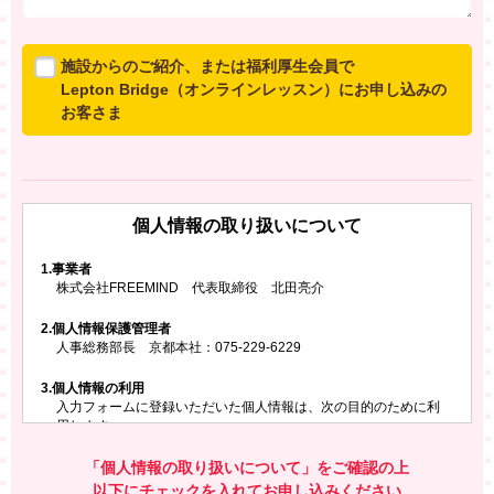
施設からのご紹介、または福利厚生会員で
Lepton Bridge（オンラインレッスン）にお申し込みの
お客さま
所属施設からのご紹介、または福利厚生会員でLepton
Bridgeにお申し込みのお客さまは、以下のご入力をお願
いいたします。
個人情報の取り扱いについて
※ご兄弟姉妹など複数でお申し込みの場合、お一人ず
つ、別々にお申し込みください
1.
事業者
株式会社FREEMIND 代表取締役 北田亮介
所属施設名・会員番号またはクーポンコード
2.
個人情報保護管理者
所属施設名
人事総務部長 京都本社：075-229-6229
3.
個人情報の利用
入力フォームに登録いただいた個人情報は、次の目的のために利
会員番号またはクーポンコード
用します。
ご請求いただいた資料を発送するため
お問い合わせにお答えするため
「個人情報の取り扱いについて」をご確認の上
レプトンのキャンペーンや新商品（新サービス）、新規開講教
以下にチェックを入れてお申し込みください