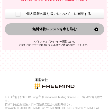
室等をご案内するため
アンケートの実施
ご利用者の個人情報を、本人が特定されないデータに不可逆変
「個人情報の取り扱いについて」に同意する
換した上で、広告・宣伝・販売促進活動に役立てること
上記の利用目的のために第三者へ提供すること
無料体験レッスンを申し込む
なお、この利用目的を超えた個人情報の取扱いは行いません。ま
た、これ以外の目的で個人情報を利用することはありません。
※当社の保有する個人情報と第三者広告配信事業者が保有する個
レプトンではプライバシー保護のため、
人情報を、本人が特定されないデータに不可逆変換した上で第三
お問い合わせページにおいてSSL暗号化通信を採用しています。
者広告配信事業者においてマッチングを行い、その結果に基づい
て広告を配信することがあります。第三者広告配信事業者が、こ
れらの情報を広告配信以外の目的で利用することはありません。
4.
個人情報の第三者への提供
当社は、次の場合を除き、ご本人の同意なしに個人情報を第三者
に提供することはありません。
ご本人の同意がある場合
法令に基づく場合
人の生命、身体または財産の保護のために必要がある場合であ
って、本人の同意を得ることが困難である場合
®
®
TOEIC
およびTOEIC Bridge
はEducational Testing Service（ETS）の登録商標で
公衆衛生の向上または児童の健全な育成の推進のために特に必
す。
要が有る場合であって、本人の同意を得ることが困難である場
®
英検
は公益財団法人 日本英語検定協会の登録商標です。
合
Copyright © 2020 FREEMIND, Inc.“YBM ENGLOO PROGRAM” © YBM NET All