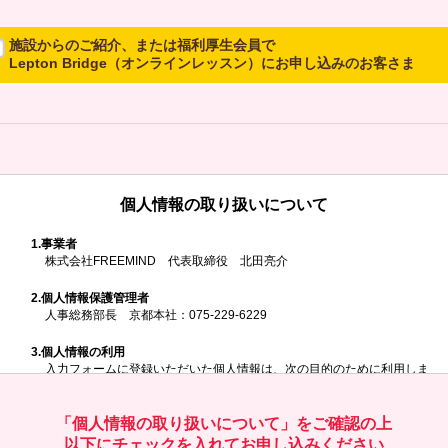
施設からのご紹介、または福利厚生会員で
Lepton Bridge（オンラインレッスン）にお申し込みのお客さま
所属施設からのご紹介、または福利厚生会員でLepton Bridgeにお申し
込みのお客さまは、以下のご入力をお願いいたします。
※ご兄弟姉妹など複数でお申し込みの場合、お一人ずつ、別々にお申し
込みください
個人情報の取り扱いについて
所属施設名・会員番号またはクーポンコ
ド
1.
事業者
株式会社FREEMIND 代表取締役 北田亮介
所属施設名
2.
個人情報保護管理者
人事総務部長 京都本社：075-229-6229
3.
個人情報の利用
入力フォームに登録いただいた個人情報は、次の目的のために利用しま
す。
会員番号またはクーポンコード
ご請求いただいた資料を発送するため
お問い合わせにお答えするため
「個人情報の取り扱いについて」をご確認の上
レプトンのキャンペーンや新商品（新サービス）、新規開講教室等を
以下にチェックを入れてお申し込みください