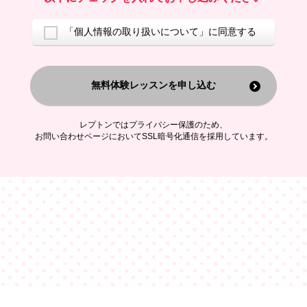
ご案内するため
アンケートの実施
ご利用者の個人情報を、本人が特定されないデータに不可逆変換した
「個人情報の取り扱いについて」に同意する
上で、広告・宣伝・販売促進活動に役立てること
上記の利用目的のために第三者へ提供すること
無料体験レッスンを申し込む
なお、この利用目的を超えた個人情報の取扱いは行いません。また、こ
れ以外の目的で個人情報を利用することはありません。
※当社の保有する個人情報と第三者広告配信事業者が保有する個人情報
を、本人が特定されないデータに不可逆変換した上で第三者広告配信事
レプトンではプライバシー保護のため、
業者においてマッチングを行い、その結果に基づいて広告を配信するこ
お問い合わせページにおいてSSL暗号化通信を採用しています。
とがあります。第三者広告配信事業者が、これらの情報を広告配信以外
の目的で利用することはありません。
4.
個人情報の第三者への提供
当社は、次の場合を除き、ご本人の同意なしに個人情報を第三者に提供
することはありません。
ご本人の同意がある場合
法令に基づく場合
人の生命、身体または財産の保護のために必要がある場合であって、
本人の同意を得ることが困難である場合
公衆衛生の向上または児童の健全な育成の推進のために特に必要が有
る場合であって、本人の同意を得ることが困難である場合
特定した利用目的の達成に必要な範囲内において、個人情報の取扱い