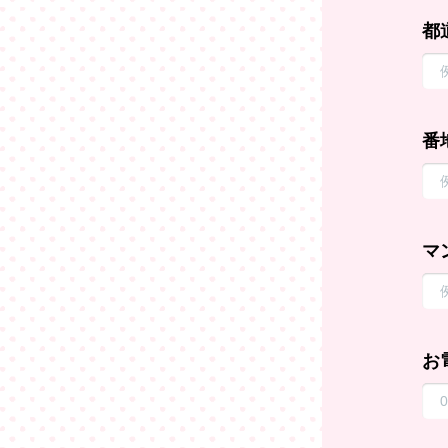
都
番
マ
お