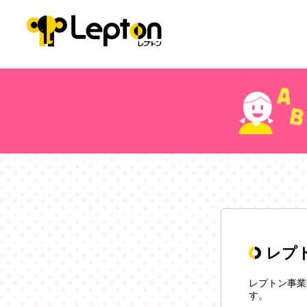
レプ
レプトン事業
す。