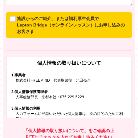
施設からのご紹介、または福利厚生会員で
Lepton Bridge（オンラインレッスン）にお申し込みの
お客さま
所属施設からのご紹介、または福利厚生会員でLepton
Bridgeにお申し込みのお客さまは、以下のご入力をお願
いいたします。
個人情報の取り扱いについて
※ご兄弟姉妹など複数でお申し込みの場合、お一人ず
つ、別々にお申し込みください
1.
事業者
株式会社FREEMIND 代表取締役 北田亮介
所属施設名・会員番号またはクーポンコード
2.
個人情報保護管理者
所属施設名
人事総務部長 京都本社：075-229-6229
3.
個人情報の利用
入力フォームに登録いただいた個人情報は、次の目的のために利
会員番号またはクーポンコード
用します。
ご請求いただいた資料を発送するため
お問い合わせにお答えするため
「個人情報の取り扱いについて」をご確認の上
レプトンのキャンペーンや新商品（新サービス）、新規開講教
以下にチェックを入れてお申し込みください