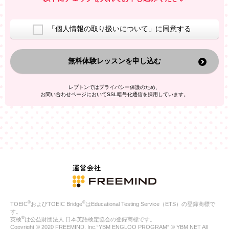
室等をご案内するため
アンケートの実施
ご利用者の個人情報を、本人が特定されないデータに不可逆変
「個人情報の取り扱いについて」に同意する
換した上で、広告・宣伝・販売促進活動に役立てること
上記の利用目的のために第三者へ提供すること
無料体験レッスンを申し込む
なお、この利用目的を超えた個人情報の取扱いは行いません。ま
た、これ以外の目的で個人情報を利用することはありません。
※当社の保有する個人情報と第三者広告配信事業者が保有する個
レプトンではプライバシー保護のため、
人情報を、本人が特定されないデータに不可逆変換した上で第三
お問い合わせページにおいてSSL暗号化通信を採用しています。
者広告配信事業者においてマッチングを行い、その結果に基づい
て広告を配信することがあります。第三者広告配信事業者が、こ
れらの情報を広告配信以外の目的で利用することはありません。
4.
個人情報の第三者への提供
当社は、次の場合を除き、ご本人の同意なしに個人情報を第三者
に提供することはありません。
ご本人の同意がある場合
法令に基づく場合
人の生命、身体または財産の保護のために必要がある場合であ
って、本人の同意を得ることが困難である場合
®
®
TOEIC
およびTOEIC Bridge
はEducational Testing Service（ETS）の登録商標で
公衆衛生の向上または児童の健全な育成の推進のために特に必
す。
要が有る場合であって、本人の同意を得ることが困難である場
®
英検
は公益財団法人 日本英語検定協会の登録商標です。
合
Copyright © 2020 FREEMIND, Inc.“YBM ENGLOO PROGRAM” © YBM NET All