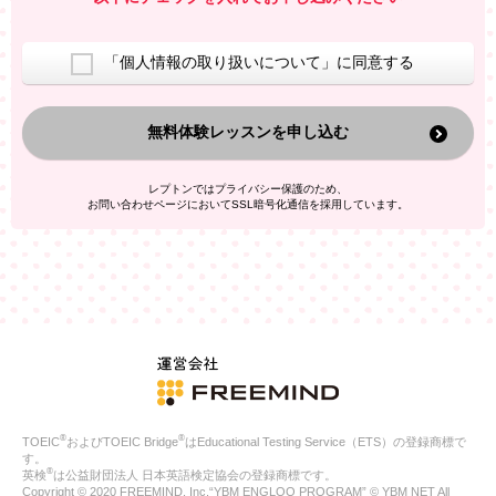
室等をご案内するため
アンケートの実施
ご利用者の個人情報を、本人が特定されないデータに不可逆変
「個人情報の取り扱いについて」に同意する
換した上で、広告・宣伝・販売促進活動に役立てること
上記の利用目的のために第三者へ提供すること
無料体験レッスンを申し込む
なお、この利用目的を超えた個人情報の取扱いは行いません。ま
た、これ以外の目的で個人情報を利用することはありません。
※当社の保有する個人情報と第三者広告配信事業者が保有する個
レプトンではプライバシー保護のため、
人情報を、本人が特定されないデータに不可逆変換した上で第三
お問い合わせページにおいてSSL暗号化通信を採用しています。
者広告配信事業者においてマッチングを行い、その結果に基づい
て広告を配信することがあります。第三者広告配信事業者が、こ
れらの情報を広告配信以外の目的で利用することはありません。
4.
個人情報の第三者への提供
当社は、次の場合を除き、ご本人の同意なしに個人情報を第三者
に提供することはありません。
ご本人の同意がある場合
法令に基づく場合
人の生命、身体または財産の保護のために必要がある場合であ
って、本人の同意を得ることが困難である場合
®
®
TOEIC
およびTOEIC Bridge
はEducational Testing Service（ETS）の登録商標で
公衆衛生の向上または児童の健全な育成の推進のために特に必
す。
要が有る場合であって、本人の同意を得ることが困難である場
®
英検
は公益財団法人 日本英語検定協会の登録商標です。
合
Copyright © 2020 FREEMIND, Inc.“YBM ENGLOO PROGRAM” © YBM NET All