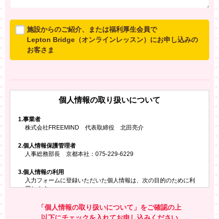
施設からのご紹介、または福利厚生会員で
Lepton Bridge（オンラインレッスン）にお申し込みの
お客さま
所属施設からのご紹介、または福利厚生会員でLepton
Bridgeにお申し込みのお客さまは、以下のご入力をお願
いいたします。
個人情報の取り扱いについて
※ご兄弟姉妹など複数でお申し込みの場合、お一人ず
つ、別々にお申し込みください
1.
事業者
株式会社FREEMIND 代表取締役 北田亮介
所属施設名・会員番号またはクーポンコード
2.
個人情報保護管理者
所属施設名
人事総務部長 京都本社：075-229-6229
3.
個人情報の利用
入力フォームに登録いただいた個人情報は、次の目的のために利
会員番号またはクーポンコード
用します。
ご請求いただいた資料を発送するため
お問い合わせにお答えするため
「個人情報の取り扱いについて」をご確認の上
レプトンのキャンペーンや新商品（新サービス）、新規開講教
以下にチェックを入れてお申し込みください