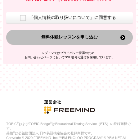
室等をご案内するため
アンケートの実施
ご利用者の個人情報を、本人が特定されないデータに不可逆変
「個人情報の取り扱いについて」に同意する
換した上で、広告・宣伝・販売促進活動に役立てること
上記の利用目的のために第三者へ提供すること
無料体験レッスンを申し込む
なお、この利用目的を超えた個人情報の取扱いは行いません。ま
た、これ以外の目的で個人情報を利用することはありません。
※当社の保有する個人情報と第三者広告配信事業者が保有する個
レプトンではプライバシー保護のため、
人情報を、本人が特定されないデータに不可逆変換した上で第三
お問い合わせページにおいてSSL暗号化通信を採用しています。
者広告配信事業者においてマッチングを行い、その結果に基づい
て広告を配信することがあります。第三者広告配信事業者が、こ
れらの情報を広告配信以外の目的で利用することはありません。
4.
個人情報の第三者への提供
当社は、次の場合を除き、ご本人の同意なしに個人情報を第三者
に提供することはありません。
ご本人の同意がある場合
法令に基づく場合
人の生命、身体または財産の保護のために必要がある場合であ
って、本人の同意を得ることが困難である場合
®
®
TOEIC
およびTOEIC Bridge
はEducational Testing Service（ETS）の登録商標で
公衆衛生の向上または児童の健全な育成の推進のために特に必
す。
要が有る場合であって、本人の同意を得ることが困難である場
®
英検
は公益財団法人 日本英語検定協会の登録商標です。
合
Copyright © 2020 FREEMIND, Inc.“YBM ENGLOO PROGRAM” © YBM NET All