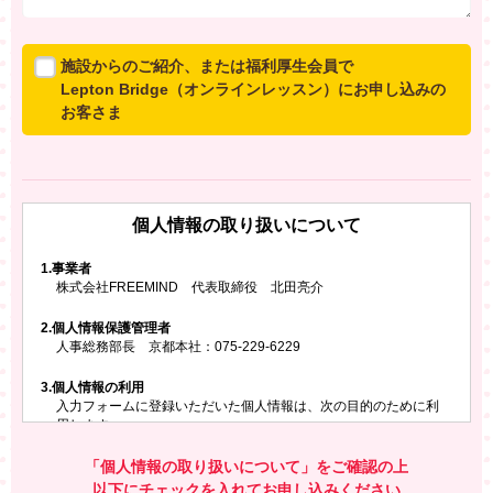
施設からのご紹介、または福利厚生会員で
Lepton Bridge（オンラインレッスン）にお申し込みの
お客さま
所属施設からのご紹介、または福利厚生会員でLepton
Bridgeにお申し込みのお客さまは、以下のご入力をお願
いいたします。
個人情報の取り扱いについて
※ご兄弟姉妹など複数でお申し込みの場合、お一人ず
つ、別々にお申し込みください
1.
事業者
株式会社FREEMIND 代表取締役 北田亮介
所属施設名・会員番号またはクーポンコード
2.
個人情報保護管理者
所属施設名
人事総務部長 京都本社：075-229-6229
3.
個人情報の利用
入力フォームに登録いただいた個人情報は、次の目的のために利
会員番号またはクーポンコード
用します。
ご請求いただいた資料を発送するため
お問い合わせにお答えするため
「個人情報の取り扱いについて」をご確認の上
レプトンのキャンペーンや新商品（新サービス）、新規開講教
以下にチェックを入れてお申し込みください