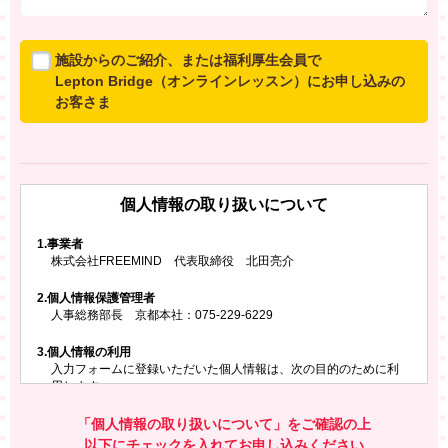
施設からのご紹介、または福利厚生会員で
Lepton Bridge（オンラインレッスン）にお申し込みの
お客さま
所属施設からのご紹介、または福利厚生会員でLepton
Bridgeにお申し込みのお客さまは、以下のご入力をお願
いいたします。
個人情報の取り扱いについて
※ご兄弟姉妹など複数でお申し込みの場合、お一人ず
つ、別々にお申し込みください
1.
事業者
株式会社FREEMIND 代表取締役 北田亮介
所属施設名・会員番号またはクーポンコード
2.
個人情報保護管理者
所属施設名
人事総務部長 京都本社：075-229-6229
3.
個人情報の利用
入力フォームに登録いただいた個人情報は、次の目的のために利
会員番号またはクーポンコード
用します。
ご請求いただいた資料を発送するため
お問い合わせにお答えするため
「個人情報の取り扱いについて」をご確認の上
レプトンのキャンペーンや新商品（新サービス）、新規開講教
以下にチェックを入れてお申し込みください