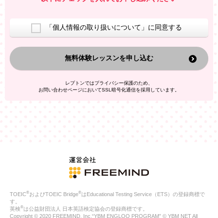
室等をご案内するため
アンケートの実施
ご利用者の個人情報を、本人が特定されないデータに不可逆変
「個人情報の取り扱いについて」に同意する
換した上で、広告・宣伝・販売促進活動に役立てること
上記の利用目的のために第三者へ提供すること
無料体験レッスンを申し込む
なお、この利用目的を超えた個人情報の取扱いは行いません。ま
た、これ以外の目的で個人情報を利用することはありません。
※当社の保有する個人情報と第三者広告配信事業者が保有する個
レプトンではプライバシー保護のため、
人情報を、本人が特定されないデータに不可逆変換した上で第三
お問い合わせページにおいてSSL暗号化通信を採用しています。
者広告配信事業者においてマッチングを行い、その結果に基づい
て広告を配信することがあります。第三者広告配信事業者が、こ
れらの情報を広告配信以外の目的で利用することはありません。
4.
個人情報の第三者への提供
当社は、次の場合を除き、ご本人の同意なしに個人情報を第三者
に提供することはありません。
ご本人の同意がある場合
法令に基づく場合
人の生命、身体または財産の保護のために必要がある場合であ
って、本人の同意を得ることが困難である場合
®
®
TOEIC
およびTOEIC Bridge
はEducational Testing Service（ETS）の登録商標で
公衆衛生の向上または児童の健全な育成の推進のために特に必
す。
要が有る場合であって、本人の同意を得ることが困難である場
®
英検
は公益財団法人 日本英語検定協会の登録商標です。
合
Copyright © 2020 FREEMIND, Inc.“YBM ENGLOO PROGRAM” © YBM NET All