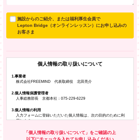
施設からのご紹介、または福利厚生会員で
Lepton Bridge（オンラインレッスン）にお申し込みの
お客さま
所属施設からのご紹介、または福利厚生会員でLepton
Bridgeにお申し込みのお客さまは、以下のご入力をお願
いいたします。
個人情報の取り扱いについて
※ご兄弟姉妹など複数でお申し込みの場合、お一人ず
つ、別々にお申し込みください
1.
事業者
株式会社FREEMIND 代表取締役 北田亮介
所属施設名・会員番号またはクーポンコード
2.
個人情報保護管理者
所属施設名
人事総務部長 京都本社：075-229-6229
3.
個人情報の利用
入力フォームに登録いただいた個人情報は、次の目的のために利
会員番号またはクーポンコード
用します。
ご請求いただいた資料を発送するため
お問い合わせにお答えするため
「個人情報の取り扱いについて」をご確認の上
レプトンのキャンペーンや新商品（新サービス）、新規開講教
以下にチェックを入れてお申し込みください