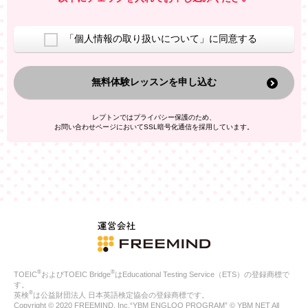
室等をご案内するため
アンケートの実施
ご利用者の個人情報を、本人が特定されないデータに不可逆変
「個人情報の取り扱いについて」に同意する
換した上で、広告・宣伝・販売促進活動に役立てること
上記の利用目的のために第三者へ提供すること
無料体験レッスンを申し込む
なお、この利用目的を超えた個人情報の取扱いは行いません。ま
た、これ以外の目的で個人情報を利用することはありません。
※当社の保有する個人情報と第三者広告配信事業者が保有する個
レプトンではプライバシー保護のため、
人情報を、本人が特定されないデータに不可逆変換した上で第三
お問い合わせページにおいてSSL暗号化通信を採用しています。
者広告配信事業者においてマッチングを行い、その結果に基づい
て広告を配信することがあります。第三者広告配信事業者が、こ
れらの情報を広告配信以外の目的で利用することはありません。
4.
個人情報の第三者への提供
当社は、次の場合を除き、ご本人の同意なしに個人情報を第三者
に提供することはありません。
ご本人の同意がある場合
法令に基づく場合
人の生命、身体または財産の保護のために必要がある場合であ
って、本人の同意を得ることが困難である場合
®
®
TOEIC
およびTOEIC Bridge
はEducational Testing Service（ETS）の登録商標で
公衆衛生の向上または児童の健全な育成の推進のために特に必
す。
要が有る場合であって、本人の同意を得ることが困難である場
®
英検
は公益財団法人 日本英語検定協会の登録商標です。
合
Copyright © 2020 FREEMIND, Inc.“YBM ENGLOO PROGRAM” © YBM NET All