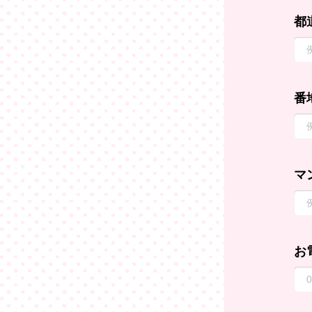
都
番
マ
お