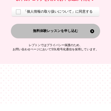
ご案内するため
アンケートの実施
ご利用者の個人情報を、本人が特定されないデータに不可逆変換した
「個人情報の取り扱いについて」に同意する
上で、広告・宣伝・販売促進活動に役立てること
上記の利用目的のために第三者へ提供すること
無料体験レッスンを申し込む
なお、この利用目的を超えた個人情報の取扱いは行いません。また、こ
れ以外の目的で個人情報を利用することはありません。
※当社の保有する個人情報と第三者広告配信事業者が保有する個人情報
を、本人が特定されないデータに不可逆変換した上で第三者広告配信事
レプトンではプライバシー保護のため、
業者においてマッチングを行い、その結果に基づいて広告を配信するこ
お問い合わせページにおいてSSL暗号化通信を採用しています。
とがあります。第三者広告配信事業者が、これらの情報を広告配信以外
の目的で利用することはありません。
4.
個人情報の第三者への提供
当社は、次の場合を除き、ご本人の同意なしに個人情報を第三者に提供
することはありません。
ご本人の同意がある場合
法令に基づく場合
人の生命、身体または財産の保護のために必要がある場合であって、
本人の同意を得ることが困難である場合
公衆衛生の向上または児童の健全な育成の推進のために特に必要が有
る場合であって、本人の同意を得ることが困難である場合
特定した利用目的の達成に必要な範囲内において、個人情報の取扱い