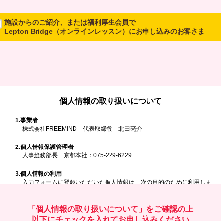
施設からのご紹介、または福利厚生会員で
Lepton Bridge（オンラインレッスン）にお申し込みのお客さま
所属施設からのご紹介、または福利厚生会員でLepton Bridgeにお申し
込みのお客さまは、以下のご入力をお願いいたします。
※ご兄弟姉妹など複数でお申し込みの場合、お一人ずつ、別々にお申し
込みください
個人情報の取り扱いについて
所属施設名・会員番号またはクーポンコ
ド
1.
事業者
株式会社FREEMIND 代表取締役 北田亮介
所属施設名
2.
個人情報保護管理者
人事総務部長 京都本社：075-229-6229
3.
個人情報の利用
入力フォームに登録いただいた個人情報は、次の目的のために利用しま
す。
会員番号またはクーポンコード
ご請求いただいた資料を発送するため
お問い合わせにお答えするため
「個人情報の取り扱いについて」をご確認の上
レプトンのキャンペーンや新商品（新サービス）、新規開講教室等を
以下にチェックを入れてお申し込みください