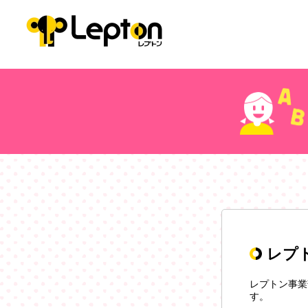
レプ
レプトン事業
す。