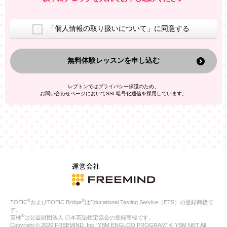
室等をご案内するため
アンケートの実施
ご利用者の個人情報を、本人が特定されないデータに不可逆変
「個人情報の取り扱いについて」に同意する
換した上で、広告・宣伝・販売促進活動に役立てること
上記の利用目的のために第三者へ提供すること
無料体験レッスンを申し込む
なお、この利用目的を超えた個人情報の取扱いは行いません。ま
た、これ以外の目的で個人情報を利用することはありません。
※当社の保有する個人情報と第三者広告配信事業者が保有する個
レプトンではプライバシー保護のため、
人情報を、本人が特定されないデータに不可逆変換した上で第三
お問い合わせページにおいてSSL暗号化通信を採用しています。
者広告配信事業者においてマッチングを行い、その結果に基づい
て広告を配信することがあります。第三者広告配信事業者が、こ
れらの情報を広告配信以外の目的で利用することはありません。
4.
個人情報の第三者への提供
当社は、次の場合を除き、ご本人の同意なしに個人情報を第三者
に提供することはありません。
ご本人の同意がある場合
法令に基づく場合
人の生命、身体または財産の保護のために必要がある場合であ
って、本人の同意を得ることが困難である場合
®
®
TOEIC
およびTOEIC Bridge
はEducational Testing Service（ETS）の登録商標で
公衆衛生の向上または児童の健全な育成の推進のために特に必
す。
要が有る場合であって、本人の同意を得ることが困難である場
®
英検
は公益財団法人 日本英語検定協会の登録商標です。
合
Copyright © 2020 FREEMIND, Inc.“YBM ENGLOO PROGRAM” © YBM NET All