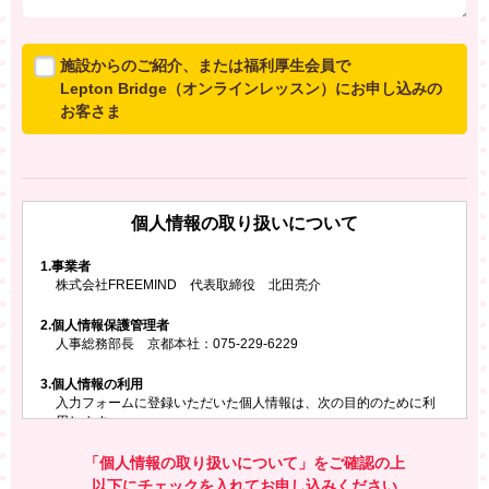
施設からのご紹介、または福利厚生会員で
Lepton Bridge（オンラインレッスン）にお申し込みの
お客さま
所属施設からのご紹介、または福利厚生会員でLepton
Bridgeにお申し込みのお客さまは、以下のご入力をお願
いいたします。
個人情報の取り扱いについて
※ご兄弟姉妹など複数でお申し込みの場合、お一人ず
つ、別々にお申し込みください
1.
事業者
株式会社FREEMIND 代表取締役 北田亮介
所属施設名・会員番号またはクーポンコード
2.
個人情報保護管理者
所属施設名
人事総務部長 京都本社：075-229-6229
3.
個人情報の利用
入力フォームに登録いただいた個人情報は、次の目的のために利
会員番号またはクーポンコード
用します。
ご請求いただいた資料を発送するため
お問い合わせにお答えするため
「個人情報の取り扱いについて」をご確認の上
レプトンのキャンペーンや新商品（新サービス）、新規開講教
以下にチェックを入れてお申し込みください