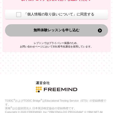
室等をご案内するため
アンケートの実施
ご利用者の個人情報を、本人が特定されないデータに不可逆変
「個人情報の取り扱いについて」に同意する
換した上で、広告・宣伝・販売促進活動に役立てること
上記の利用目的のために第三者へ提供すること
無料体験レッスンを申し込む
なお、この利用目的を超えた個人情報の取扱いは行いません。ま
た、これ以外の目的で個人情報を利用することはありません。
※当社の保有する個人情報と第三者広告配信事業者が保有する個
レプトンではプライバシー保護のため、
人情報を、本人が特定されないデータに不可逆変換した上で第三
お問い合わせページにおいてSSL暗号化通信を採用しています。
者広告配信事業者においてマッチングを行い、その結果に基づい
て広告を配信することがあります。第三者広告配信事業者が、こ
れらの情報を広告配信以外の目的で利用することはありません。
4.
個人情報の第三者への提供
当社は、次の場合を除き、ご本人の同意なしに個人情報を第三者
に提供することはありません。
ご本人の同意がある場合
法令に基づく場合
人の生命、身体または財産の保護のために必要がある場合であ
って、本人の同意を得ることが困難である場合
®
®
TOEIC
およびTOEIC Bridge
はEducational Testing Service（ETS）の登録商標で
公衆衛生の向上または児童の健全な育成の推進のために特に必
す。
要が有る場合であって、本人の同意を得ることが困難である場
®
英検
は公益財団法人 日本英語検定協会の登録商標です。
合
Copyright © 2020 FREEMIND, Inc.“YBM ENGLOO PROGRAM” © YBM NET All