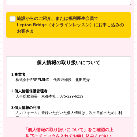
施設からのご紹介、または福利厚生会員で
Lepton Bridge（オンラインレッスン）にお申し込みの
お客さま
所属施設からのご紹介、または福利厚生会員でLepton
Bridgeにお申し込みのお客さまは、以下のご入力をお願
いいたします。
個人情報の取り扱いについて
※ご兄弟姉妹など複数でお申し込みの場合、お一人ず
つ、別々にお申し込みください
1.
事業者
株式会社FREEMIND 代表取締役 北田亮介
所属施設名・会員番号またはクーポンコード
2.
個人情報保護管理者
所属施設名
人事総務部長 京都本社：075-229-6229
3.
個人情報の利用
入力フォームに登録いただいた個人情報は、次の目的のために利
会員番号またはクーポンコード
用します。
ご請求いただいた資料を発送するため
お問い合わせにお答えするため
「個人情報の取り扱いについて」をご確認の上
レプトンのキャンペーンや新商品（新サービス）、新規開講教
以下にチェックを入れてお申し込みください