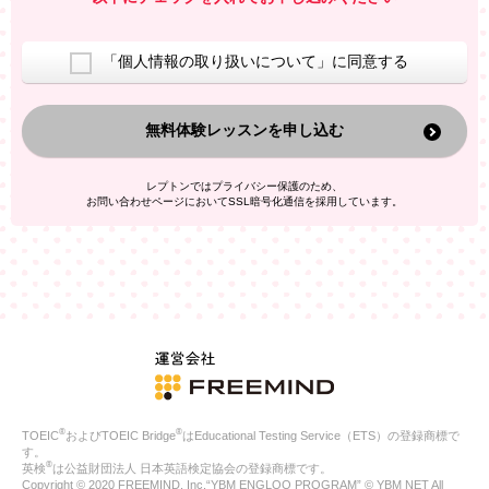
室等をご案内するため
アンケートの実施
ご利用者の個人情報を、本人が特定されないデータに不可逆変
「個人情報の取り扱いについて」に同意する
換した上で、広告・宣伝・販売促進活動に役立てること
上記の利用目的のために第三者へ提供すること
無料体験レッスンを申し込む
なお、この利用目的を超えた個人情報の取扱いは行いません。ま
た、これ以外の目的で個人情報を利用することはありません。
※当社の保有する個人情報と第三者広告配信事業者が保有する個
レプトンではプライバシー保護のため、
人情報を、本人が特定されないデータに不可逆変換した上で第三
お問い合わせページにおいてSSL暗号化通信を採用しています。
者広告配信事業者においてマッチングを行い、その結果に基づい
て広告を配信することがあります。第三者広告配信事業者が、こ
れらの情報を広告配信以外の目的で利用することはありません。
4.
個人情報の第三者への提供
当社は、次の場合を除き、ご本人の同意なしに個人情報を第三者
に提供することはありません。
ご本人の同意がある場合
法令に基づく場合
人の生命、身体または財産の保護のために必要がある場合であ
って、本人の同意を得ることが困難である場合
®
®
TOEIC
およびTOEIC Bridge
はEducational Testing Service（ETS）の登録商標で
公衆衛生の向上または児童の健全な育成の推進のために特に必
す。
要が有る場合であって、本人の同意を得ることが困難である場
®
英検
は公益財団法人 日本英語検定協会の登録商標です。
合
Copyright © 2020 FREEMIND, Inc.“YBM ENGLOO PROGRAM” © YBM NET All