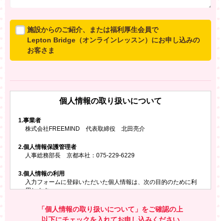
施設からのご紹介、または福利厚生会員で
Lepton Bridge（オンラインレッスン）にお申し込みの
お客さま
所属施設からのご紹介、または福利厚生会員でLepton
Bridgeにお申し込みのお客さまは、以下のご入力をお願
いいたします。
個人情報の取り扱いについて
※ご兄弟姉妹など複数でお申し込みの場合、お一人ず
つ、別々にお申し込みください
1.
事業者
株式会社FREEMIND 代表取締役 北田亮介
所属施設名・会員番号またはクーポンコード
2.
個人情報保護管理者
所属施設名
人事総務部長 京都本社：075-229-6229
3.
個人情報の利用
入力フォームに登録いただいた個人情報は、次の目的のために利
会員番号またはクーポンコード
用します。
ご請求いただいた資料を発送するため
お問い合わせにお答えするため
「個人情報の取り扱いについて」をご確認の上
レプトンのキャンペーンや新商品（新サービス）、新規開講教
以下にチェックを入れてお申し込みください