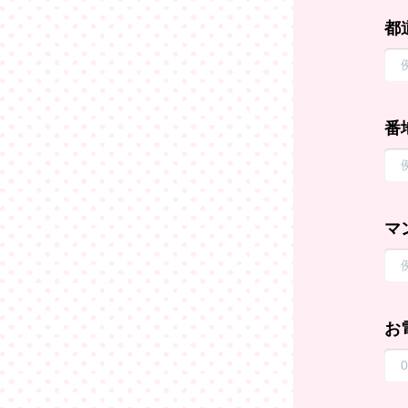
都
番
マ
お