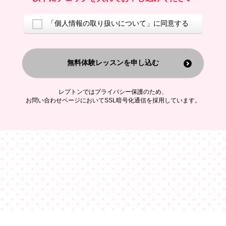
ご案内するため
アンケートの実施
ご利用者の個人情報を、本人が特定されないデータに不可逆変換した
「個人情報の取り扱いについて」に同意する
上で、広告・宣伝・販売促進活動に役立てること
上記の利用目的のために第三者へ提供すること
無料体験レッスンを申し込む
なお、この利用目的を超えた個人情報の取扱いは行いません。また、こ
れ以外の目的で個人情報を利用することはありません。
※当社の保有する個人情報と第三者広告配信事業者が保有する個人情報
を、本人が特定されないデータに不可逆変換した上で第三者広告配信事
レプトンではプライバシー保護のため、
業者においてマッチングを行い、その結果に基づいて広告を配信するこ
お問い合わせページにおいてSSL暗号化通信を採用しています。
とがあります。第三者広告配信事業者が、これらの情報を広告配信以外
の目的で利用することはありません。
4.
個人情報の第三者への提供
当社は、次の場合を除き、ご本人の同意なしに個人情報を第三者に提供
することはありません。
ご本人の同意がある場合
法令に基づく場合
人の生命、身体または財産の保護のために必要がある場合であって、
本人の同意を得ることが困難である場合
公衆衛生の向上または児童の健全な育成の推進のために特に必要が有
る場合であって、本人の同意を得ることが困難である場合
特定した利用目的の達成に必要な範囲内において、個人情報の取扱い