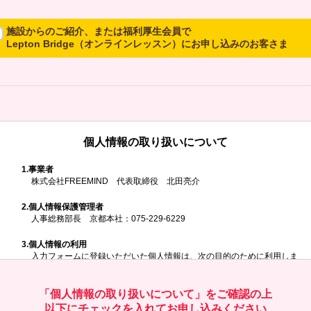
施設からのご紹介、または福利厚生会員で
Lepton Bridge（オンラインレッスン）にお申し込みのお客さま
所属施設からのご紹介、または福利厚生会員でLepton Bridgeにお申し
込みのお客さまは、以下のご入力をお願いいたします。
※ご兄弟姉妹など複数でお申し込みの場合、お一人ずつ、別々にお申し
込みください
個人情報の取り扱いについて
所属施設名・会員番号またはクーポンコ
ド
1.
事業者
株式会社FREEMIND 代表取締役 北田亮介
所属施設名
2.
個人情報保護管理者
人事総務部長 京都本社：075-229-6229
3.
個人情報の利用
入力フォームに登録いただいた個人情報は、次の目的のために利用しま
す。
会員番号またはクーポンコード
ご請求いただいた資料を発送するため
お問い合わせにお答えするため
「個人情報の取り扱いについて」をご確認の上
レプトンのキャンペーンや新商品（新サービス）、新規開講教室等を
以下にチェックを入れてお申し込みください