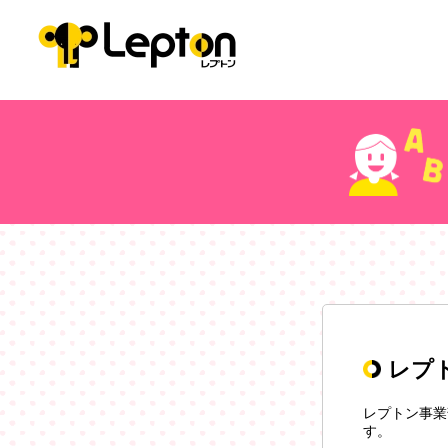
レプ
レプトン事業
す。