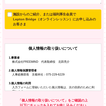
施設からのご紹介、または福利厚生会員で
Lepton Bridge（オンラインレッスン）にお申し込みの
お客さま
所属施設からのご紹介、または福利厚生会員でLepton
Bridgeにお申し込みのお客さまは、以下のご入力をお願
いいたします。
個人情報の取り扱いについて
※ご兄弟姉妹など複数でお申し込みの場合、お一人ず
つ、別々にお申し込みください
1.
事業者
株式会社FREEMIND 代表取締役 北田亮介
所属施設名・会員番号またはクーポンコード
2.
個人情報保護管理者
所属施設名
人事総務部長 京都本社：075-229-6229
3.
個人情報の利用
入力フォームに登録いただいた個人情報は、次の目的のために利
会員番号またはクーポンコード
用します。
ご請求いただいた資料を発送するため
お問い合わせにお答えするため
「個人情報の取り扱いについて」をご確認の上
レプトンのキャンペーンや新商品（新サービス）、新規開講教
以下にチェックを入れてお申し込みください