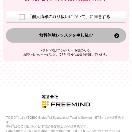
室等をご案内するため
アンケートの実施
ご利用者の個人情報を、本人が特定されないデータに不可逆変
「個人情報の取り扱いについて」に同意する
換した上で、広告・宣伝・販売促進活動に役立てること
上記の利用目的のために第三者へ提供すること
無料体験レッスンを申し込む
なお、この利用目的を超えた個人情報の取扱いは行いません。ま
た、これ以外の目的で個人情報を利用することはありません。
※当社の保有する個人情報と第三者広告配信事業者が保有する個
レプトンではプライバシー保護のため、
人情報を、本人が特定されないデータに不可逆変換した上で第三
お問い合わせページにおいてSSL暗号化通信を採用しています。
者広告配信事業者においてマッチングを行い、その結果に基づい
て広告を配信することがあります。第三者広告配信事業者が、こ
れらの情報を広告配信以外の目的で利用することはありません。
4.
個人情報の第三者への提供
当社は、次の場合を除き、ご本人の同意なしに個人情報を第三者
に提供することはありません。
ご本人の同意がある場合
法令に基づく場合
人の生命、身体または財産の保護のために必要がある場合であ
って、本人の同意を得ることが困難である場合
®
®
TOEIC
およびTOEIC Bridge
はEducational Testing Service（ETS）の登録商標で
公衆衛生の向上または児童の健全な育成の推進のために特に必
す。
要が有る場合であって、本人の同意を得ることが困難である場
®
英検
は公益財団法人 日本英語検定協会の登録商標です。
合
Copyright © 2020 FREEMIND, Inc.“YBM ENGLOO PROGRAM” © YBM NET All