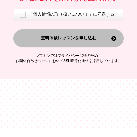
ご案内するため
アンケートの実施
ご利用者の個人情報を、本人が特定されないデータに不可逆変換した
「個人情報の取り扱いについて」に同意する
上で、広告・宣伝・販売促進活動に役立てること
上記の利用目的のために第三者へ提供すること
無料体験レッスンを申し込む
なお、この利用目的を超えた個人情報の取扱いは行いません。また、こ
れ以外の目的で個人情報を利用することはありません。
※当社の保有する個人情報と第三者広告配信事業者が保有する個人情報
を、本人が特定されないデータに不可逆変換した上で第三者広告配信事
レプトンではプライバシー保護のため、
業者においてマッチングを行い、その結果に基づいて広告を配信するこ
お問い合わせページにおいてSSL暗号化通信を採用しています。
とがあります。第三者広告配信事業者が、これらの情報を広告配信以外
の目的で利用することはありません。
4.
個人情報の第三者への提供
当社は、次の場合を除き、ご本人の同意なしに個人情報を第三者に提供
することはありません。
ご本人の同意がある場合
法令に基づく場合
人の生命、身体または財産の保護のために必要がある場合であって、
本人の同意を得ることが困難である場合
公衆衛生の向上または児童の健全な育成の推進のために特に必要が有
る場合であって、本人の同意を得ることが困難である場合
特定した利用目的の達成に必要な範囲内において、個人情報の取扱い