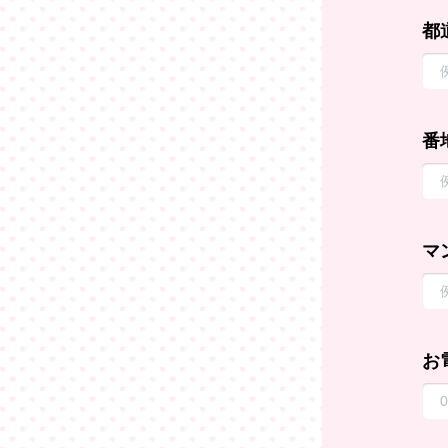
都
番
マ
お