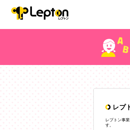
レプ
レプトン事業
す。