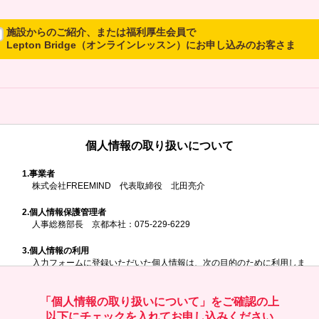
施設からのご紹介、または福利厚生会員で
Lepton Bridge（オンラインレッスン）にお申し込みのお客さま
所属施設からのご紹介、または福利厚生会員でLepton Bridgeにお申し
込みのお客さまは、以下のご入力をお願いいたします。
※ご兄弟姉妹など複数でお申し込みの場合、お一人ずつ、別々にお申し
込みください
個人情報の取り扱いについて
所属施設名・会員番号またはクーポンコ
ド
1.
事業者
株式会社FREEMIND 代表取締役 北田亮介
所属施設名
2.
個人情報保護管理者
人事総務部長 京都本社：075-229-6229
3.
個人情報の利用
入力フォームに登録いただいた個人情報は、次の目的のために利用しま
す。
会員番号またはクーポンコード
ご請求いただいた資料を発送するため
お問い合わせにお答えするため
「個人情報の取り扱いについて」をご確認の上
レプトンのキャンペーンや新商品（新サービス）、新規開講教室等を
以下にチェックを入れてお申し込みください