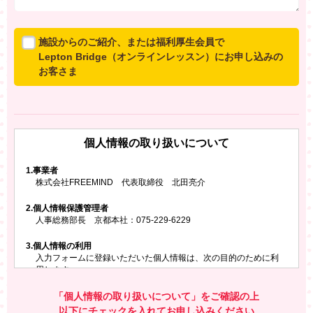
施設からのご紹介、または福利厚生会員で
Lepton Bridge（オンラインレッスン）にお申し込みの
お客さま
所属施設からのご紹介、または福利厚生会員でLepton
Bridgeにお申し込みのお客さまは、以下のご入力をお願
いいたします。
個人情報の取り扱いについて
※ご兄弟姉妹など複数でお申し込みの場合、お一人ず
つ、別々にお申し込みください
1.
事業者
株式会社FREEMIND 代表取締役 北田亮介
所属施設名・会員番号またはクーポンコード
2.
個人情報保護管理者
所属施設名
人事総務部長 京都本社：075-229-6229
3.
個人情報の利用
入力フォームに登録いただいた個人情報は、次の目的のために利
会員番号またはクーポンコード
用します。
ご請求いただいた資料を発送するため
お問い合わせにお答えするため
「個人情報の取り扱いについて」をご確認の上
レプトンのキャンペーンや新商品（新サービス）、新規開講教
以下にチェックを入れてお申し込みください