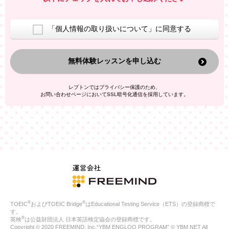
室等をご案内するため
アンケートの実施
ご利用者の個人情報を、本人が特定されないデータに不可逆変
「個人情報の取り扱いについて」に同意する
換した上で、広告・宣伝・販売促進活動に役立てること
上記の利用目的のために第三者へ提供すること
無料体験レッスンを申し込む
なお、この利用目的を超えた個人情報の取扱いは行いません。ま
た、これ以外の目的で個人情報を利用することはありません。
※当社の保有する個人情報と第三者広告配信事業者が保有する個
レプトンではプライバシー保護のため、
人情報を、本人が特定されないデータに不可逆変換した上で第三
お問い合わせページにおいてSSL暗号化通信を採用しています。
者広告配信事業者においてマッチングを行い、その結果に基づい
て広告を配信することがあります。第三者広告配信事業者が、こ
れらの情報を広告配信以外の目的で利用することはありません。
4.
個人情報の第三者への提供
当社は、次の場合を除き、ご本人の同意なしに個人情報を第三者
に提供することはありません。
ご本人の同意がある場合
法令に基づく場合
人の生命、身体または財産の保護のために必要がある場合であ
って、本人の同意を得ることが困難である場合
®
®
TOEIC
およびTOEIC Bridge
はEducational Testing Service（ETS）の登録商標で
公衆衛生の向上または児童の健全な育成の推進のために特に必
す。
要が有る場合であって、本人の同意を得ることが困難である場
®
英検
は公益財団法人 日本英語検定協会の登録商標です。
合
Copyright © 2020 FREEMIND, Inc.“YBM ENGLOO PROGRAM” © YBM NET All