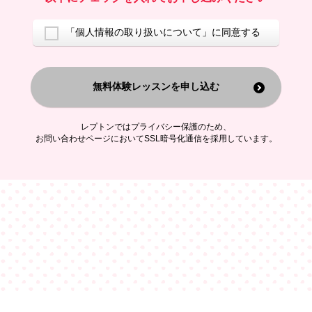
ご案内するため
アンケートの実施
ご利用者の個人情報を、本人が特定されないデータに不可逆変換した
「個人情報の取り扱いについて」に同意する
上で、広告・宣伝・販売促進活動に役立てること
上記の利用目的のために第三者へ提供すること
無料体験レッスンを申し込む
なお、この利用目的を超えた個人情報の取扱いは行いません。また、こ
れ以外の目的で個人情報を利用することはありません。
※当社の保有する個人情報と第三者広告配信事業者が保有する個人情報
を、本人が特定されないデータに不可逆変換した上で第三者広告配信事
レプトンではプライバシー保護のため、
業者においてマッチングを行い、その結果に基づいて広告を配信するこ
お問い合わせページにおいてSSL暗号化通信を採用しています。
とがあります。第三者広告配信事業者が、これらの情報を広告配信以外
の目的で利用することはありません。
4.
個人情報の第三者への提供
当社は、次の場合を除き、ご本人の同意なしに個人情報を第三者に提供
することはありません。
ご本人の同意がある場合
法令に基づく場合
人の生命、身体または財産の保護のために必要がある場合であって、
本人の同意を得ることが困難である場合
公衆衛生の向上または児童の健全な育成の推進のために特に必要が有
る場合であって、本人の同意を得ることが困難である場合
特定した利用目的の達成に必要な範囲内において、個人情報の取扱い