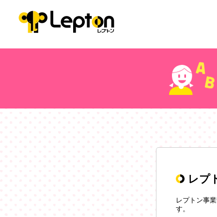
レプ
レプトン事業
す。