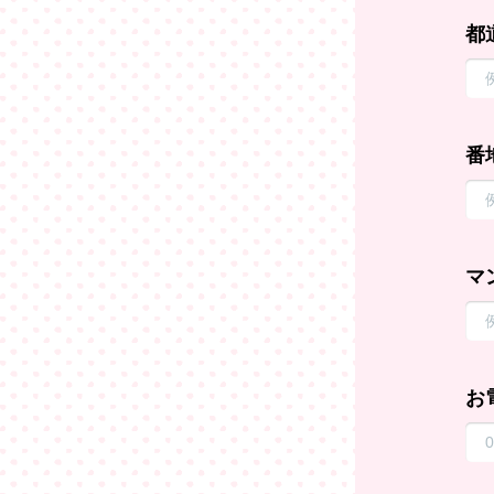
都
番
マ
お