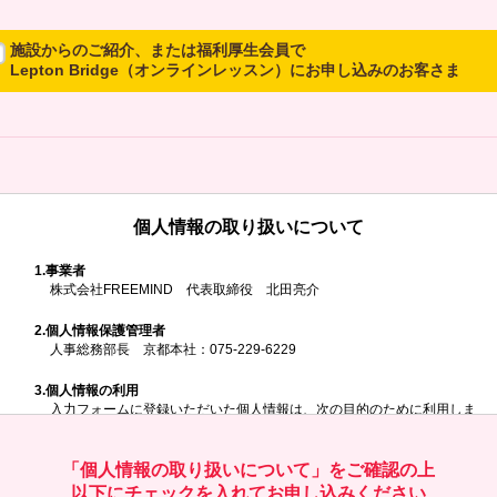
施設からのご紹介、または福利厚生会員で
Lepton Bridge（オンラインレッスン）にお申し込みのお客さま
所属施設からのご紹介、または福利厚生会員でLepton Bridgeにお申し
込みのお客さまは、以下のご入力をお願いいたします。
※ご兄弟姉妹など複数でお申し込みの場合、お一人ずつ、別々にお申し
込みください
個人情報の取り扱いについて
所属施設名・会員番号またはクーポンコ
ド
1.
事業者
株式会社FREEMIND 代表取締役 北田亮介
所属施設名
2.
個人情報保護管理者
人事総務部長 京都本社：075-229-6229
3.
個人情報の利用
入力フォームに登録いただいた個人情報は、次の目的のために利用しま
す。
会員番号またはクーポンコード
ご請求いただいた資料を発送するため
お問い合わせにお答えするため
「個人情報の取り扱いについて」をご確認の上
レプトンのキャンペーンや新商品（新サービス）、新規開講教室等を
以下にチェックを入れてお申し込みください