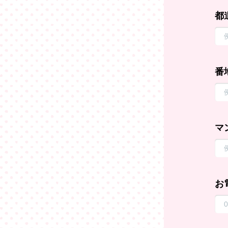
都
番
マ
お