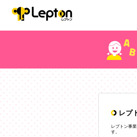
レプ
レプトン事業
す。