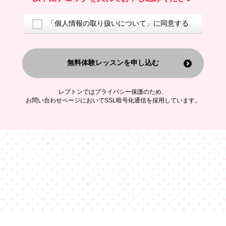
ご案内するため
アンケートの実施
ご利用者の個人情報を、本人が特定されないデータに不可逆変換した
「個人情報の取り扱いについて」に同意する
上で、広告・宣伝・販売促進活動に役立てること
上記の利用目的のために第三者へ提供すること
無料体験レッスンを申し込む
なお、この利用目的を超えた個人情報の取扱いは行いません。また、こ
れ以外の目的で個人情報を利用することはありません。
※当社の保有する個人情報と第三者広告配信事業者が保有する個人情報
を、本人が特定されないデータに不可逆変換した上で第三者広告配信事
レプトンではプライバシー保護のため、
業者においてマッチングを行い、その結果に基づいて広告を配信するこ
お問い合わせページにおいてSSL暗号化通信を採用しています。
とがあります。第三者広告配信事業者が、これらの情報を広告配信以外
の目的で利用することはありません。
4.
個人情報の第三者への提供
当社は、次の場合を除き、ご本人の同意なしに個人情報を第三者に提供
することはありません。
ご本人の同意がある場合
法令に基づく場合
人の生命、身体または財産の保護のために必要がある場合であって、
本人の同意を得ることが困難である場合
公衆衛生の向上または児童の健全な育成の推進のために特に必要が有
る場合であって、本人の同意を得ることが困難である場合
特定した利用目的の達成に必要な範囲内において、個人情報の取扱い