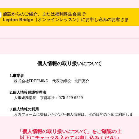
施設からのご紹介、または福利厚生会員で
Lepton Bridge（オンラインレッスン）にお申し込みのお客さま
所属施設からのご紹介、または福利厚生会員でLepton Bridgeにお申し
込みのお客さまは、以下のご入力をお願いいたします。
※ご兄弟姉妹など複数でお申し込みの場合、お一人ずつ、別々にお申し
込みください
個人情報の取り扱いについて
所属施設名・会員番号またはクーポンコ
ド
1.
事業者
株式会社FREEMIND 代表取締役 北田亮介
所属施設名
2.
個人情報保護管理者
人事総務部長 京都本社：075-229-6229
3.
個人情報の利用
入力フォームに登録いただいた個人情報は、次の目的のために利用しま
す。
会員番号またはクーポンコード
ご請求いただいた資料を発送するため
お問い合わせにお答えするため
「個人情報の取り扱いについて」をご確認の上
レプトンのキャンペーンや新商品（新サービス）、新規開講教室等を
以下にチェックを入れてお申し込みください