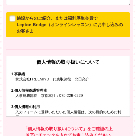
施設からのご紹介、または福利厚生会員で
Lepton Bridge（オンラインレッスン）にお申し込みの
お客さま
所属施設からのご紹介、または福利厚生会員でLepton
Bridgeにお申し込みのお客さまは、以下のご入力をお願
いいたします。
個人情報の取り扱いについて
※ご兄弟姉妹など複数でお申し込みの場合、お一人ず
つ、別々にお申し込みください
1.
事業者
株式会社FREEMIND 代表取締役 北田亮介
所属施設名・会員番号またはクーポンコード
2.
個人情報保護管理者
所属施設名
人事総務部長 京都本社：075-229-6229
3.
個人情報の利用
入力フォームに登録いただいた個人情報は、次の目的のために利
会員番号またはクーポンコード
用します。
ご請求いただいた資料を発送するため
お問い合わせにお答えするため
「個人情報の取り扱いについて」をご確認の上
レプトンのキャンペーンや新商品（新サービス）、新規開講教
以下にチェックを入れてお申し込みください