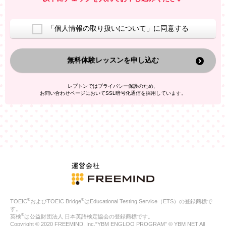
室等をご案内するため
アンケートの実施
ご利用者の個人情報を、本人が特定されないデータに不可逆変
「個人情報の取り扱いについて」に同意する
換した上で、広告・宣伝・販売促進活動に役立てること
上記の利用目的のために第三者へ提供すること
無料体験レッスンを申し込む
なお、この利用目的を超えた個人情報の取扱いは行いません。ま
た、これ以外の目的で個人情報を利用することはありません。
※当社の保有する個人情報と第三者広告配信事業者が保有する個
レプトンではプライバシー保護のため、
人情報を、本人が特定されないデータに不可逆変換した上で第三
お問い合わせページにおいてSSL暗号化通信を採用しています。
者広告配信事業者においてマッチングを行い、その結果に基づい
て広告を配信することがあります。第三者広告配信事業者が、こ
れらの情報を広告配信以外の目的で利用することはありません。
4.
個人情報の第三者への提供
当社は、次の場合を除き、ご本人の同意なしに個人情報を第三者
に提供することはありません。
ご本人の同意がある場合
法令に基づく場合
人の生命、身体または財産の保護のために必要がある場合であ
って、本人の同意を得ることが困難である場合
®
®
TOEIC
およびTOEIC Bridge
はEducational Testing Service（ETS）の登録商標で
公衆衛生の向上または児童の健全な育成の推進のために特に必
す。
要が有る場合であって、本人の同意を得ることが困難である場
®
英検
は公益財団法人 日本英語検定協会の登録商標です。
合
Copyright © 2020 FREEMIND, Inc.“YBM ENGLOO PROGRAM” © YBM NET All