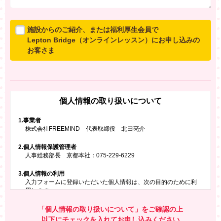
施設からのご紹介、または福利厚生会員で
Lepton Bridge（オンラインレッスン）にお申し込みの
お客さま
所属施設からのご紹介、または福利厚生会員でLepton
Bridgeにお申し込みのお客さまは、以下のご入力をお願
いいたします。
個人情報の取り扱いについて
※ご兄弟姉妹など複数でお申し込みの場合、お一人ず
つ、別々にお申し込みください
1.
事業者
株式会社FREEMIND 代表取締役 北田亮介
所属施設名・会員番号またはクーポンコード
2.
個人情報保護管理者
所属施設名
人事総務部長 京都本社：075-229-6229
3.
個人情報の利用
入力フォームに登録いただいた個人情報は、次の目的のために利
会員番号またはクーポンコード
用します。
ご請求いただいた資料を発送するため
お問い合わせにお答えするため
「個人情報の取り扱いについて」をご確認の上
レプトンのキャンペーンや新商品（新サービス）、新規開講教
以下にチェックを入れてお申し込みください