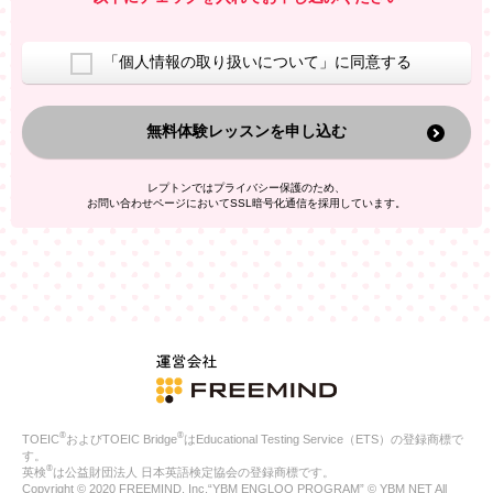
室等をご案内するため
アンケートの実施
ご利用者の個人情報を、本人が特定されないデータに不可逆変
「個人情報の取り扱いについて」に同意する
換した上で、広告・宣伝・販売促進活動に役立てること
上記の利用目的のために第三者へ提供すること
無料体験レッスンを申し込む
なお、この利用目的を超えた個人情報の取扱いは行いません。ま
た、これ以外の目的で個人情報を利用することはありません。
※当社の保有する個人情報と第三者広告配信事業者が保有する個
レプトンではプライバシー保護のため、
人情報を、本人が特定されないデータに不可逆変換した上で第三
お問い合わせページにおいてSSL暗号化通信を採用しています。
者広告配信事業者においてマッチングを行い、その結果に基づい
て広告を配信することがあります。第三者広告配信事業者が、こ
れらの情報を広告配信以外の目的で利用することはありません。
4.
個人情報の第三者への提供
当社は、次の場合を除き、ご本人の同意なしに個人情報を第三者
に提供することはありません。
ご本人の同意がある場合
法令に基づく場合
人の生命、身体または財産の保護のために必要がある場合であ
って、本人の同意を得ることが困難である場合
®
®
TOEIC
およびTOEIC Bridge
はEducational Testing Service（ETS）の登録商標で
公衆衛生の向上または児童の健全な育成の推進のために特に必
す。
要が有る場合であって、本人の同意を得ることが困難である場
®
英検
は公益財団法人 日本英語検定協会の登録商標です。
合
Copyright © 2020 FREEMIND, Inc.“YBM ENGLOO PROGRAM” © YBM NET All