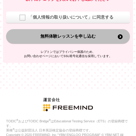
室等をご案内するため
アンケートの実施
ご利用者の個人情報を、本人が特定されないデータに不可逆変
「個人情報の取り扱いについて」に同意する
換した上で、広告・宣伝・販売促進活動に役立てること
上記の利用目的のために第三者へ提供すること
無料体験レッスンを申し込む
なお、この利用目的を超えた個人情報の取扱いは行いません。ま
た、これ以外の目的で個人情報を利用することはありません。
※当社の保有する個人情報と第三者広告配信事業者が保有する個
レプトンではプライバシー保護のため、
人情報を、本人が特定されないデータに不可逆変換した上で第三
お問い合わせページにおいてSSL暗号化通信を採用しています。
者広告配信事業者においてマッチングを行い、その結果に基づい
て広告を配信することがあります。第三者広告配信事業者が、こ
れらの情報を広告配信以外の目的で利用することはありません。
4.
個人情報の第三者への提供
当社は、次の場合を除き、ご本人の同意なしに個人情報を第三者
に提供することはありません。
ご本人の同意がある場合
法令に基づく場合
人の生命、身体または財産の保護のために必要がある場合であ
って、本人の同意を得ることが困難である場合
®
®
TOEIC
およびTOEIC Bridge
はEducational Testing Service（ETS）の登録商標で
公衆衛生の向上または児童の健全な育成の推進のために特に必
す。
要が有る場合であって、本人の同意を得ることが困難である場
®
英検
は公益財団法人 日本英語検定協会の登録商標です。
合
Copyright © 2020 FREEMIND, Inc.“YBM ENGLOO PROGRAM” © YBM NET All