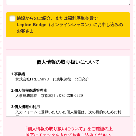
施設からのご紹介、または福利厚生会員で
Lepton Bridge（オンラインレッスン）にお申し込みの
お客さま
所属施設からのご紹介、または福利厚生会員でLepton
Bridgeにお申し込みのお客さまは、以下のご入力をお願
いいたします。
個人情報の取り扱いについて
※ご兄弟姉妹など複数でお申し込みの場合、お一人ず
つ、別々にお申し込みください
1.
事業者
株式会社FREEMIND 代表取締役 北田亮介
所属施設名・会員番号またはクーポンコード
2.
個人情報保護管理者
所属施設名
人事総務部長 京都本社：075-229-6229
3.
個人情報の利用
入力フォームに登録いただいた個人情報は、次の目的のために利
会員番号またはクーポンコード
用します。
ご請求いただいた資料を発送するため
お問い合わせにお答えするため
「個人情報の取り扱いについて」をご確認の上
レプトンのキャンペーンや新商品（新サービス）、新規開講教
以下にチェックを入れてお申し込みください