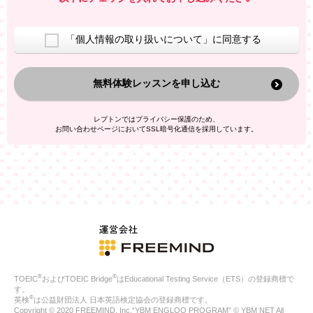
室等をご案内するため
アンケートの実施
ご利用者の個人情報を、本人が特定されないデータに不可逆変
「個人情報の取り扱いについて」に同意する
換した上で、広告・宣伝・販売促進活動に役立てること
上記の利用目的のために第三者へ提供すること
無料体験レッスンを申し込む
なお、この利用目的を超えた個人情報の取扱いは行いません。ま
た、これ以外の目的で個人情報を利用することはありません。
※当社の保有する個人情報と第三者広告配信事業者が保有する個
レプトンではプライバシー保護のため、
人情報を、本人が特定されないデータに不可逆変換した上で第三
お問い合わせページにおいてSSL暗号化通信を採用しています。
者広告配信事業者においてマッチングを行い、その結果に基づい
て広告を配信することがあります。第三者広告配信事業者が、こ
れらの情報を広告配信以外の目的で利用することはありません。
4.
個人情報の第三者への提供
当社は、次の場合を除き、ご本人の同意なしに個人情報を第三者
に提供することはありません。
ご本人の同意がある場合
法令に基づく場合
人の生命、身体または財産の保護のために必要がある場合であ
って、本人の同意を得ることが困難である場合
®
®
TOEIC
およびTOEIC Bridge
はEducational Testing Service（ETS）の登録商標で
公衆衛生の向上または児童の健全な育成の推進のために特に必
す。
要が有る場合であって、本人の同意を得ることが困難である場
®
英検
は公益財団法人 日本英語検定協会の登録商標です。
合
Copyright © 2020 FREEMIND, Inc.“YBM ENGLOO PROGRAM” © YBM NET All