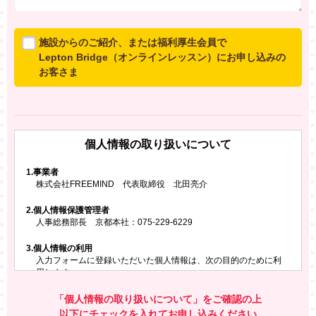
施設からのご紹介、または福利厚生会員で
Lepton Bridge（オンラインレッスン）にお申し込みの
お客さま
所属施設からのご紹介、または福利厚生会員でLepton
Bridgeにお申し込みのお客さまは、以下のご入力をお願
いいたします。
個人情報の取り扱いについて
※ご兄弟姉妹など複数でお申し込みの場合、お一人ず
つ、別々にお申し込みください
1.
事業者
株式会社FREEMIND 代表取締役 北田亮介
所属施設名・会員番号またはクーポンコード
2.
個人情報保護管理者
所属施設名
人事総務部長 京都本社：075-229-6229
3.
個人情報の利用
入力フォームに登録いただいた個人情報は、次の目的のために利
会員番号またはクーポンコード
用します。
ご請求いただいた資料を発送するため
お問い合わせにお答えするため
「個人情報の取り扱いについて」をご確認の上
レプトンのキャンペーンや新商品（新サービス）、新規開講教
以下にチェックを入れてお申し込みください