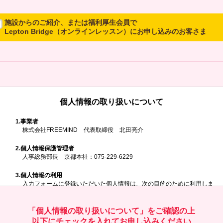
施設からのご紹介、または福利厚生会員で
Lepton Bridge（オンラインレッスン）にお申し込みのお客さま
所属施設からのご紹介、または福利厚生会員でLepton Bridgeにお申し
込みのお客さまは、以下のご入力をお願いいたします。
※ご兄弟姉妹など複数でお申し込みの場合、お一人ずつ、別々にお申し
込みください
個人情報の取り扱いについて
所属施設名・会員番号またはクーポンコ
ド
1.
事業者
株式会社FREEMIND 代表取締役 北田亮介
所属施設名
2.
個人情報保護管理者
人事総務部長 京都本社：075-229-6229
3.
個人情報の利用
入力フォームに登録いただいた個人情報は、次の目的のために利用しま
す。
会員番号またはクーポンコード
ご請求いただいた資料を発送するため
お問い合わせにお答えするため
「個人情報の取り扱いについて」をご確認の上
レプトンのキャンペーンや新商品（新サービス）、新規開講教室等を
以下にチェックを入れてお申し込みください