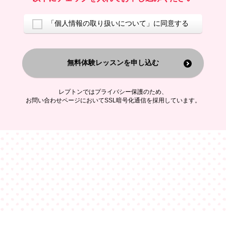
ご案内するため
アンケートの実施
ご利用者の個人情報を、本人が特定されないデータに不可逆変換した
「個人情報の取り扱いについて」に同意する
上で、広告・宣伝・販売促進活動に役立てること
上記の利用目的のために第三者へ提供すること
無料体験レッスンを申し込む
なお、この利用目的を超えた個人情報の取扱いは行いません。また、こ
れ以外の目的で個人情報を利用することはありません。
※当社の保有する個人情報と第三者広告配信事業者が保有する個人情報
を、本人が特定されないデータに不可逆変換した上で第三者広告配信事
レプトンではプライバシー保護のため、
業者においてマッチングを行い、その結果に基づいて広告を配信するこ
お問い合わせページにおいてSSL暗号化通信を採用しています。
とがあります。第三者広告配信事業者が、これらの情報を広告配信以外
の目的で利用することはありません。
4.
個人情報の第三者への提供
当社は、次の場合を除き、ご本人の同意なしに個人情報を第三者に提供
することはありません。
ご本人の同意がある場合
法令に基づく場合
人の生命、身体または財産の保護のために必要がある場合であって、
本人の同意を得ることが困難である場合
公衆衛生の向上または児童の健全な育成の推進のために特に必要が有
る場合であって、本人の同意を得ることが困難である場合
特定した利用目的の達成に必要な範囲内において、個人情報の取扱い