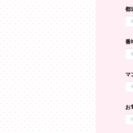
都
番
マ
お