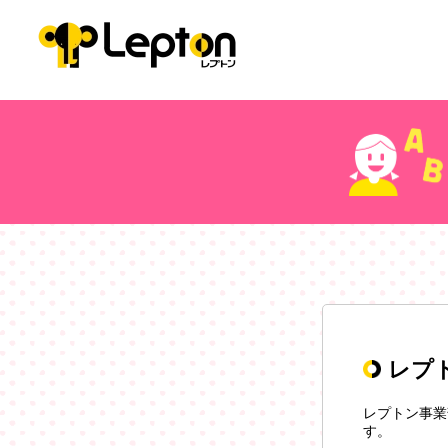
レプ
レプトン事業
す。