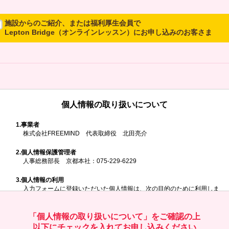
施設からのご紹介、または福利厚生会員で
Lepton Bridge（オンラインレッスン）にお申し込みのお客さま
所属施設からのご紹介、または福利厚生会員でLepton Bridgeにお申し
込みのお客さまは、以下のご入力をお願いいたします。
※ご兄弟姉妹など複数でお申し込みの場合、お一人ずつ、別々にお申し
込みください
個人情報の取り扱いについて
所属施設名・会員番号またはクーポンコ
ド
1.
事業者
株式会社FREEMIND 代表取締役 北田亮介
所属施設名
2.
個人情報保護管理者
人事総務部長 京都本社：075-229-6229
3.
個人情報の利用
入力フォームに登録いただいた個人情報は、次の目的のために利用しま
す。
会員番号またはクーポンコード
ご請求いただいた資料を発送するため
お問い合わせにお答えするため
「個人情報の取り扱いについて」をご確認の上
レプトンのキャンペーンや新商品（新サービス）、新規開講教室等を
以下にチェックを入れてお申し込みください