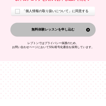
ご案内するため
アンケートの実施
ご利用者の個人情報を、本人が特定されないデータに不可逆変換した
「個人情報の取り扱いについて」に同意する
上で、広告・宣伝・販売促進活動に役立てること
上記の利用目的のために第三者へ提供すること
無料体験レッスンを申し込む
なお、この利用目的を超えた個人情報の取扱いは行いません。また、こ
れ以外の目的で個人情報を利用することはありません。
※当社の保有する個人情報と第三者広告配信事業者が保有する個人情報
を、本人が特定されないデータに不可逆変換した上で第三者広告配信事
レプトンではプライバシー保護のため、
業者においてマッチングを行い、その結果に基づいて広告を配信するこ
お問い合わせページにおいてSSL暗号化通信を採用しています。
とがあります。第三者広告配信事業者が、これらの情報を広告配信以外
の目的で利用することはありません。
4.
個人情報の第三者への提供
当社は、次の場合を除き、ご本人の同意なしに個人情報を第三者に提供
することはありません。
ご本人の同意がある場合
法令に基づく場合
人の生命、身体または財産の保護のために必要がある場合であって、
本人の同意を得ることが困難である場合
公衆衛生の向上または児童の健全な育成の推進のために特に必要が有
る場合であって、本人の同意を得ることが困難である場合
特定した利用目的の達成に必要な範囲内において、個人情報の取扱い