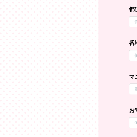
都
番
マ
お