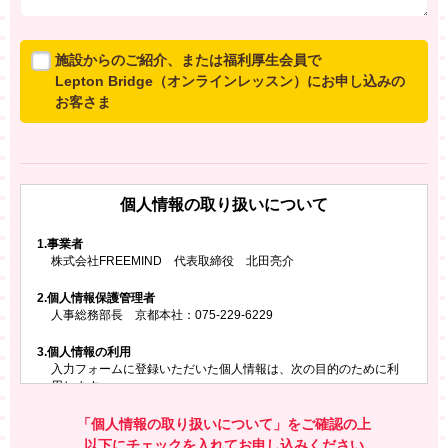
施設からのご紹介、または福利厚生会員で
Lepton Bridge（オンラインレッスン）にお申し込みの
お客さま
所属施設からのご紹介、または福利厚生会員でLepton
Bridgeにお申し込みのお客さまは、以下のご入力をお願
いいたします。
個人情報の取り扱いについて
※ご兄弟姉妹など複数でお申し込みの場合、お一人ず
つ、別々にお申し込みください
1.
事業者
株式会社FREEMIND 代表取締役 北田亮介
所属施設名・会員番号またはクーポンコード
2.
個人情報保護管理者
所属施設名
人事総務部長 京都本社：075-229-6229
3.
個人情報の利用
入力フォームに登録いただいた個人情報は、次の目的のために利
会員番号またはクーポンコード
用します。
ご請求いただいた資料を発送するため
お問い合わせにお答えするため
「個人情報の取り扱いについて」をご確認の上
レプトンのキャンペーンや新商品（新サービス）、新規開講教
以下にチェックを入れてお申し込みください