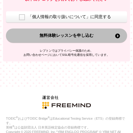
室等をご案内するため
アンケートの実施
ご利用者の個人情報を、本人が特定されないデータに不可逆変
「個人情報の取り扱いについて」に同意する
換した上で、広告・宣伝・販売促進活動に役立てること
上記の利用目的のために第三者へ提供すること
無料体験レッスンを申し込む
なお、この利用目的を超えた個人情報の取扱いは行いません。ま
た、これ以外の目的で個人情報を利用することはありません。
※当社の保有する個人情報と第三者広告配信事業者が保有する個
レプトンではプライバシー保護のため、
人情報を、本人が特定されないデータに不可逆変換した上で第三
お問い合わせページにおいてSSL暗号化通信を採用しています。
者広告配信事業者においてマッチングを行い、その結果に基づい
て広告を配信することがあります。第三者広告配信事業者が、こ
れらの情報を広告配信以外の目的で利用することはありません。
4.
個人情報の第三者への提供
当社は、次の場合を除き、ご本人の同意なしに個人情報を第三者
に提供することはありません。
ご本人の同意がある場合
法令に基づく場合
人の生命、身体または財産の保護のために必要がある場合であ
って、本人の同意を得ることが困難である場合
®
®
TOEIC
およびTOEIC Bridge
はEducational Testing Service（ETS）の登録商標で
公衆衛生の向上または児童の健全な育成の推進のために特に必
す。
要が有る場合であって、本人の同意を得ることが困難である場
®
英検
は公益財団法人 日本英語検定協会の登録商標です。
合
Copyright © 2020 FREEMIND, Inc.“YBM ENGLOO PROGRAM” © YBM NET All