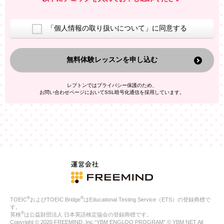
室等をご案内するため
アンケートの実施
ご利用者の個人情報を、本人が特定されないデータに不可逆変
「個人情報の取り扱いについて」に同意する
換した上で、広告・宣伝・販売促進活動に役立てること
上記の利用目的のために第三者へ提供すること
無料体験レッスンを申し込む
なお、この利用目的を超えた個人情報の取扱いは行いません。ま
た、これ以外の目的で個人情報を利用することはありません。
※当社の保有する個人情報と第三者広告配信事業者が保有する個
レプトンではプライバシー保護のため、
人情報を、本人が特定されないデータに不可逆変換した上で第三
お問い合わせページにおいてSSL暗号化通信を採用しています。
者広告配信事業者においてマッチングを行い、その結果に基づい
て広告を配信することがあります。第三者広告配信事業者が、こ
れらの情報を広告配信以外の目的で利用することはありません。
4.
個人情報の第三者への提供
当社は、次の場合を除き、ご本人の同意なしに個人情報を第三者
に提供することはありません。
ご本人の同意がある場合
法令に基づく場合
人の生命、身体または財産の保護のために必要がある場合であ
って、本人の同意を得ることが困難である場合
®
®
TOEIC
およびTOEIC Bridge
はEducational Testing Service（ETS）の登録商標で
公衆衛生の向上または児童の健全な育成の推進のために特に必
す。
要が有る場合であって、本人の同意を得ることが困難である場
®
英検
は公益財団法人 日本英語検定協会の登録商標です。
合
Copyright © 2020 FREEMIND, Inc.“YBM ENGLOO PROGRAM” © YBM NET All