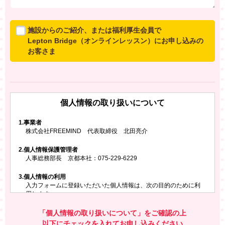
施設からのご紹介、または福利厚生会員で
Lepton Bridge（オンラインレッスン）にお申し込みの
お客さま
所属施設からのご紹介、または福利厚生会員でLepton
Bridgeにお申し込みのお客さまは、以下のご入力をお願
いいたします。
個人情報の取り扱いについて
※ご兄弟姉妹など複数でお申し込みの場合、お一人ず
つ、別々にお申し込みください
1.
事業者
株式会社FREEMIND 代表取締役 北田亮介
所属施設名・会員番号またはクーポンコード
2.
個人情報保護管理者
所属施設名
人事総務部長 京都本社：075-229-6229
3.
個人情報の利用
入力フォームに登録いただいた個人情報は、次の目的のために利
会員番号またはクーポンコード
用します。
ご請求いただいた資料を発送するため
お問い合わせにお答えするため
「個人情報の取り扱いについて」をご確認の上
レプトンのキャンペーンや新商品（新サービス）、新規開講教
以下にチェックを入れてお申し込みください