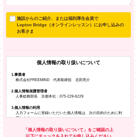
施設からのご紹介、または福利厚生会員で
Lepton Bridge（オンラインレッスン）にお申し込みの
お客さま
所属施設からのご紹介、または福利厚生会員でLepton
Bridgeにお申し込みのお客さまは、以下のご入力をお願
いいたします。
個人情報の取り扱いについて
※ご兄弟姉妹など複数でお申し込みの場合、お一人ず
つ、別々にお申し込みください
1.
事業者
株式会社FREEMIND 代表取締役 北田亮介
所属施設名・会員番号またはクーポンコード
2.
個人情報保護管理者
所属施設名
人事総務部長 京都本社：075-229-6229
3.
個人情報の利用
入力フォームに登録いただいた個人情報は、次の目的のために利
会員番号またはクーポンコード
用します。
ご請求いただいた資料を発送するため
お問い合わせにお答えするため
「個人情報の取り扱いについて」をご確認の上
レプトンのキャンペーンや新商品（新サービス）、新規開講教
以下にチェックを入れてお申し込みください