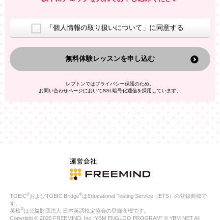
室等をご案内するため
アンケートの実施
ご利用者の個人情報を、本人が特定されないデータに不可逆変
「個人情報の取り扱いについて」に同意する
換した上で、広告・宣伝・販売促進活動に役立てること
上記の利用目的のために第三者へ提供すること
無料体験レッスンを申し込む
なお、この利用目的を超えた個人情報の取扱いは行いません。ま
た、これ以外の目的で個人情報を利用することはありません。
※当社の保有する個人情報と第三者広告配信事業者が保有する個
レプトンではプライバシー保護のため、
人情報を、本人が特定されないデータに不可逆変換した上で第三
お問い合わせページにおいてSSL暗号化通信を採用しています。
者広告配信事業者においてマッチングを行い、その結果に基づい
て広告を配信することがあります。第三者広告配信事業者が、こ
れらの情報を広告配信以外の目的で利用することはありません。
4.
個人情報の第三者への提供
当社は、次の場合を除き、ご本人の同意なしに個人情報を第三者
に提供することはありません。
ご本人の同意がある場合
法令に基づく場合
人の生命、身体または財産の保護のために必要がある場合であ
って、本人の同意を得ることが困難である場合
®
®
TOEIC
およびTOEIC Bridge
はEducational Testing Service（ETS）の登録商標で
公衆衛生の向上または児童の健全な育成の推進のために特に必
す。
要が有る場合であって、本人の同意を得ることが困難である場
®
英検
は公益財団法人 日本英語検定協会の登録商標です。
合
Copyright © 2020 FREEMIND, Inc.“YBM ENGLOO PROGRAM” © YBM NET All